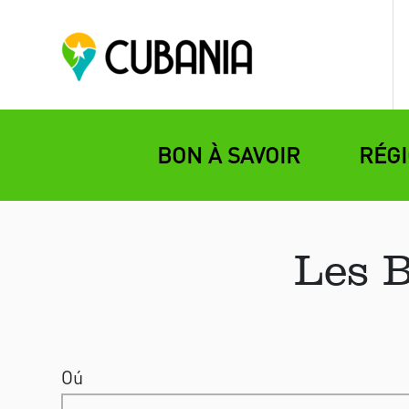
BON À SAVOIR
RÉG
Les 
Oú