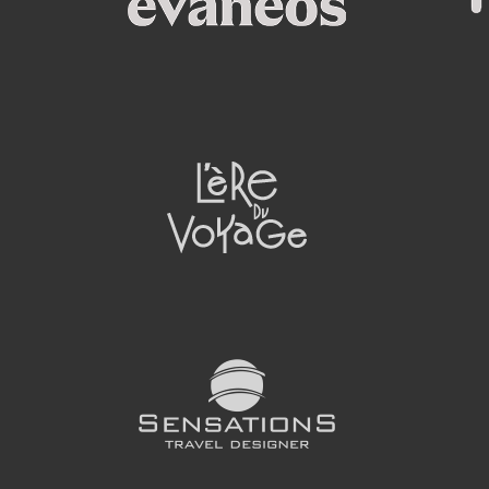
d’œuvres. Une belle rencontre
culturelle.
MATANZAS
Académie de danse Los
EN SAVOIR PLUS
Muñequitos de