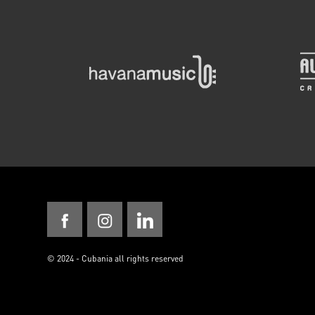
Matanzas
L'Académie de danse de Los
Muñequitos de Matanzas, ouvre
les portes tous les jours pour
une rencontre avec la musique,
la danse et les traditions
culturelles afro-cubaines.
MATANZAS
© 2024 - Cubania all rights reserved