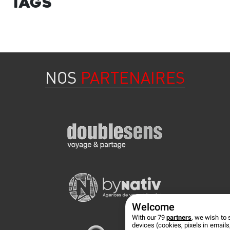
Tags
NOS
PARTENAIRES
Welcome
With our 79
partners
, we wish to 
devices (cookies, pixels in emails,