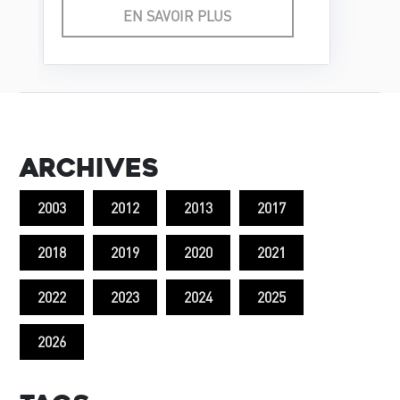
lors du boom de musique
EN SAVOIR PLUS
cubaine au niveau
international.
Archives
2003
2012
2013
2017
2018
2019
2020
2021
2022
2023
2024
2025
2026