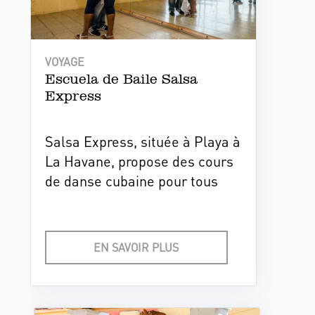
VOYAGE
Escuela de Baile Salsa
Express
Salsa Express, située à Playa à
La Havane, propose des cours
de danse cubaine pour tous
niveaux. Cette école associe
enseignement professionnel et
ambiance détendue pour
EN SAVOIR PLUS
apprendre la salsa, la rumba,
le mambo et d'autres rythmes
dans un cadre spacieux,