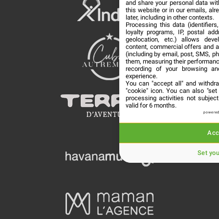
and share your personal data wit
this website or in our emails, al
later, including in other contexts.
Processing this data (identifier
loyalty programs, IP, postal ad
geolocation, etc.) allows deve
content, commercial offers and 
(including by email, post, SMS, ph
them, measuring their performanc
recording of your browsing an
experience.
You can "accept all" and withdr
"cookie" icon
. You can also "set
processing activities not subje
valid for 6 months.
powered
Acc
Set yo