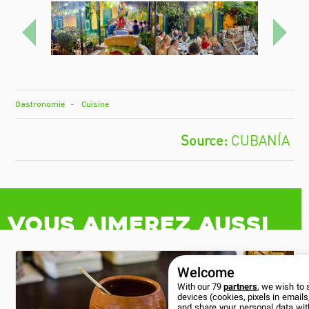
Previo
Próx
Gastronomie
Cuisine
CUBANÍA
Vous aimerez aussi
Welcome
With our 79
partners
, we wish to 
devices (cookies, pixels in emails,
and share your personal data wit