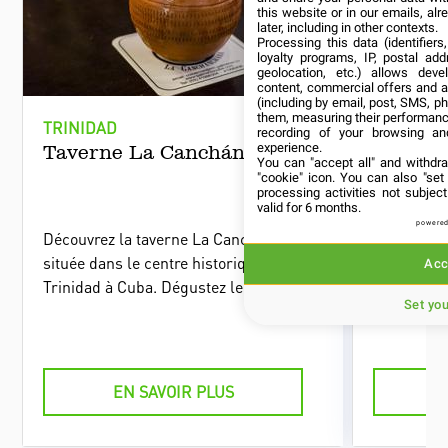
this website or in our emails, al
later, including in other contexts.
Processing this data (identifier
loyalty programs, IP, postal ad
geolocation, etc.) allows deve
content, commercial offers and 
(including by email, post, SMS, ph
them, measuring their performanc
TRINIDAD
TRINIDAD
recording of your browsing an
experience.
Taverne La Canchánchara
Bar Res
You can "accept all" and withdr
Mia
"cookie" icon
. You can also "set
processing activities not subje
valid for 6 months.
powered
Découvrez la taverne La Canchánchara
Situé dans
située dans le centre historique de
Trinidad, 
Acc
Trinidad à Cuba. Dégustez le cocktail
conserve s
Set yo
cubain traditionnel du même nom.
avec des h
éléments e
sur une co
appartenu 
EN SAVOIR PLUS
ainsi que 
Vista Soci