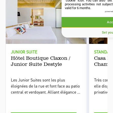
"cookie" icon
. You can also "set
processing activities not subje
valid for 6 months.
powered
Acc
Set yo
JUNIOR SUITE
STANDAR
Hôtel Boutique Claxon /
Casa Ho
Junior Suite Destyle
Chambr
Les Junior Suites sont les plus
Très confo
éloignées de la rue et font face au patio
elle dispo
central et verdoyant. Alliant élégance et
privative 
confort, elles disposent d’un petit salon
l'on peut o
et d’un espace de travail. Deux d’entre
port de La
elles sont situées au rez-de-chaussée,