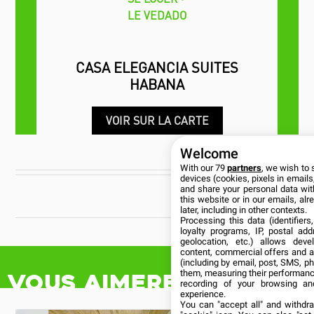
LE VEDADO
CASA ELEGANCIA SUITES
HABANA
VOIR SUR LA CARTE
Welcome
With our 79
partners
, we wish to 
devices (cookies, pixels in emails,
and share your personal data wit
CUBANÍA
this website or in our emails, al
later, including in other contexts.
Processing this data (identifier
loyalty programs, IP, postal ad
geolocation, etc.) allows deve
content, commercial offers and 
(including by email, post, SMS, ph
them, measuring their performanc
Vous aimerez aussi
recording of your browsing an
experience.
You can "accept all" and withdr