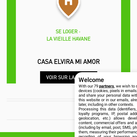
SE LOGER
LA VIEILLE HAVANE
CASA ELVIRA MI AMOR
VOIR SUR LA CARTE
Welcome
With our 79
partners
, we wish to 
devices (cookies, pixels in emails,
CUBANÍA
and share your personal data wit
this website or in our emails, al
later, including in other contexts.
Processing this data (identifier
loyalty programs, IP, postal ad
geolocation, etc.) allows deve
content, commercial offers and 
Vous aimerez aussi
(including by email, post, SMS, ph
them, measuring their performanc
recording of your browsing an