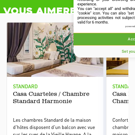
experience.
You can "accept all" and withdr
"cookie" icon
. You can also "set
processing activities not subje
valid for 6 months.
powered
Acc
Set yo
STANDARD
STANDAR
Casa Cuarteles / Chambre
Casa Ho
Standard Harmonie
Chambr
Les chambres Standard de la maison
Confortabl
d'hôtes disposent d'un balcon avec vue
chambres 
sur les rues de la Vieille Havane. A la
maison d'h
fois sobre et colorée, leur décoration
plafonds, 
unique fait référence à quelques-unes
colonial e