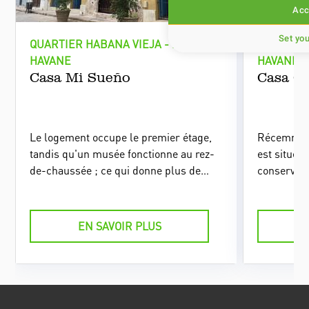
Acc
Set yo
QUARTIER HABANA VIEJA - LA
QUARTIER
HAVANE
HAVANE
Casa Mi Sueño
Casa Cu
Le logement occupe le premier étage,
Récemment
tandis qu'un musée fonctionne au rez-
est située 
de-chaussée ; ce qui donne plus de
conserve s
charme et de singularité au lieu, situé
d’origine,
au coeur de la Vieille Havane.
décoration 
des propri
EN SAVOIR PLUS