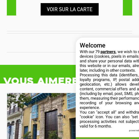
VOIR SUR LA CARTE
CUBANÍA
Welcome
With our 79
partners
, we wish to 
devices (cookies, pixels in emails,
and share your personal data wit
this website or in our emails, al
later, including in other contexts.
Processing this data (identifier
Vous aimerez aussi
loyalty programs, IP, postal ad
geolocation, etc.) allows deve
content, commercial offers and 
(including by email, post, SMS, ph
them, measuring their performanc
recording of your browsing an
experience.
You can "accept all" and withdr
"cookie" icon
. You can also "set
processing activities not subje
valid for 6 months.
powered