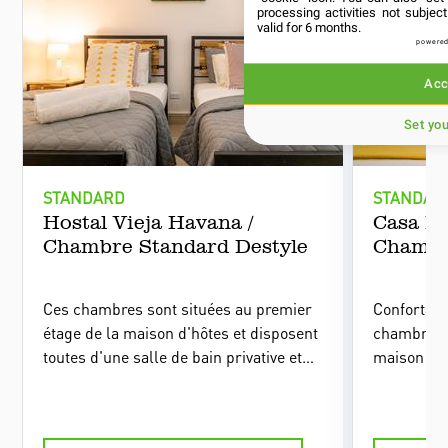
processing activities not subje
valid for 6 months.
powered
Acc
Set yo
STANDARD
STANDAR
Hostal Vieja Havana /
Casa Ho
Chambre Standard Destyle
Chambr
Ces chambres sont situées au premier
Confortabl
étage de la maison d'hôtes et disposent
chambres 
toutes d'une salle de bain privative et
maison d'h
d'un petit bureau. La décoration est
plafonds, 
simple, moderne et fonctionnelle.
colonial e
bois.