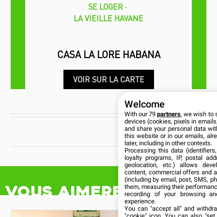
SE LOGER
LA VIEILLE HAVANE
CASA LA LORE HABANA
VOIR SUR LA CARTE
Welcome
With our 79
partners
, we wish to 
devices (cookies, pixels in emails,
CUBANÍA
and share your personal data wit
this website or in our emails, al
later, including in other contexts.
Processing this data (identifier
loyalty programs, IP, postal ad
geolocation, etc.) allows deve
content, commercial offers and 
Vous aimerez aussi
(including by email, post, SMS, ph
them, measuring their performanc
recording of your browsing an
experience.
You can "accept all" and withdr
"cookie" icon
. You can also "set