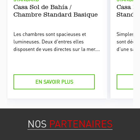
Casa Sol de Bahía /
Casa E
Chambre Standard Basique
Standar
Les chambres sont spacieuses et
Simples et
lumineuses. Deux d'entres elles
sont décor
disposent de vues directes sur la mer.
d'une salle
Décorées très sobrement, elles sont
entrée ind
parfaitement en ordre et toujours
commune et
propres.
EN SAVOIR PLUS
NOS
PARTENAIRES