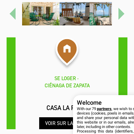
Précédent
Proch
SE LOGER
CIÉNAGA DE ZAPATA
Welcome
CASA LA PLAYA
With our 79
partners
, we wish to 
devices (cookies, pixels in emails,
and share your personal data wit
this website or in our emails, al
VOIR SUR LA CARTE
later, including in other contexts.
Processing this data (identifier