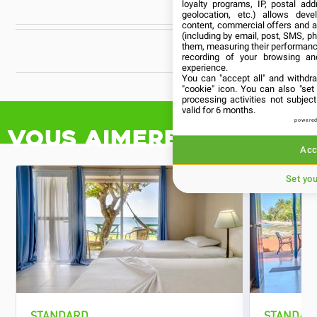
loyalty programs, IP, postal ad
geolocation, etc.) allows deve
content, commercial offers and 
(including by email, post, SMS, ph
them, measuring their performanc
CUBANÍA
recording of your browsing an
experience.
You can "accept all" and withdr
"cookie" icon
. You can also "set
processing activities not subje
valid for 6 months.
powered
Vous aimerez aussi
Acc
Set yo
STANDARD
STANDAR