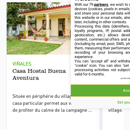
With our 79
partners
, we wish to 
devices (cookies, pixels in emails,
and share your personal data wit
this website or in our emails, al
later, including in other contexts.
Processing this data (identifier
loyalty programs, IP, postal ad
geolocation, etc.) allows deve
content, commercial offers and 
(including by email, post, SMS, ph
them, measuring their performanc
recording of your browsing an
experience.
You can "accept all" and withdr
VIÑALES
VIÑALES
"cookie" icon
. You can also "set
Casa Hostal Buena
Hôtel M
processing activities not subje
valid for 6 months.
Aventura
Central
powered
Acc
Située en périphérie du village, la petite
L'hôtel My
casa particular permet aux voyageurs
hôtel de c
Set yo
de profiter du calme de la campagne et
village. I
de belles vues sur la vallée de Viñales.
voyageurs
confortab