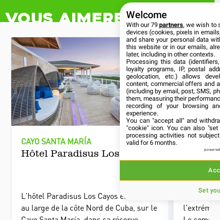
Welcome
With our 79
partners
, we wish to 
devices (cookies, pixels in emails,
and share your personal data wit
this website or in our emails, al
later, including in other contexts.
Processing this data (identifier
loyalty programs, IP, postal ad
geolocation, etc.) allows deve
content, commercial offers and 
(including by email, post, SMS, ph
them, measuring their performanc
recording of your browsing an
CAYO SANTA MARÍA
CAYO SAN
experience.
You can "accept all" and withdr
Hôtel Paradisus Los Cayos
Hôtel B
"cookie" icon
. You can also "set
processing activities not subje
valid for 6 months.
powered
L'hôtel Paradisus Los Cayos est situé
Hôtel rése
Acc
au large de la côte Nord de Cuba, sur le
l'extrémit
Cayo Santa María, dans sa réserve
Le complex
Set yo
naturelle, sur l'une de ses plages les
exclusives
plus vierges.
Level et d