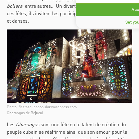
bollera
, entre autres... Un divertissement authentique de
Acc
ces fêtes, ils invitent les participants à s´unir aux chants
et danses.
Set yo
Photo: fiestascubapopular.wordpress.com
Charangas de Bejucal
Les
Charangas
sont une fête ou le talent de création du
peuple cubain se réaffirme ainsi que son amour pour la