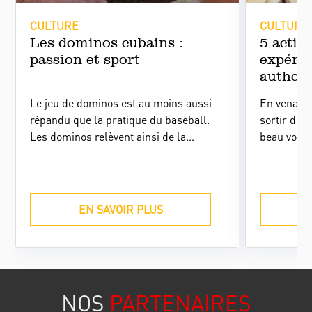
CULTURE
CULTURE
Les dominos cubains :
5 activ
passion et sport
expéri
authen
Le jeu de dominos est au moins aussi
En venant 
répandu que la pratique du baseball.
sortir des
Les dominos relèvent ainsi de la
beau voyag
cubanité. Découvrez un autre quotidien
beau » sans
à Cuba.
activités 
qui ont fai
Île !
EN SAVOIR PLUS
NOS
PARTENAIRES