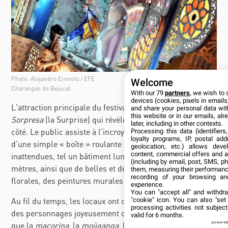
Photo: Alejandro Ernesto / EFE
Welcome
Charangas de Bejucal
With our 79
partners
, we wish to 
devices (cookies, pixels in emails,
L'attraction principale du festival est d'aller voir la
and share your personal data wit
this website or in our emails, al
Sorpresa
(la Surprise) qui révèle les chars de chaque
later, including in other contexts.
côté. Le public assiste à l'incroyable transformation
Processing this data (identifier
loyalty programs, IP, postal ad
d'une simple «
boîte » roulante en des plates-formes
geolocation, etc.) allows deve
content, commercial offers and 
inattendues, tel un bâtiment lumineux de près de 20
(including by email, post, SMS, ph
mètres, ainsi que de belles et délicates décorations
them, measuring their performanc
recording of your browsing an
florales, des peintures murales et des danseurs.
experience.
You can "accept all" and withdr
Au fil du temps, les locaux ont commencé à incorporer
"cookie" icon
. You can also "set
processing activities not subje
des personnages joyeusement colorés et ironiques, tels
valid for 6 months.
que la
macorina
, la
mojiganga
, la
kulona
, le
yerbero
et la
powered