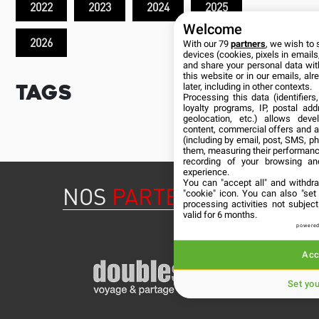
2022
2023
2024
2025
Welcome
2026
With our 79
partners
, we wish to 
devices (cookies, pixels in emails,
and share your personal data wit
this website or in our emails, al
Tags
later, including in other contexts.
Processing this data (identifier
loyalty programs, IP, postal ad
geolocation, etc.) allows deve
content, commercial offers and 
(including by email, post, SMS, ph
them, measuring their performanc
recording of your browsing an
experience.
You can "accept all" and withdr
NOS
PARTENAIRES
"cookie" icon
. You can also "set
processing activities not subje
valid for 6 months.
powered
Acc
Set yo