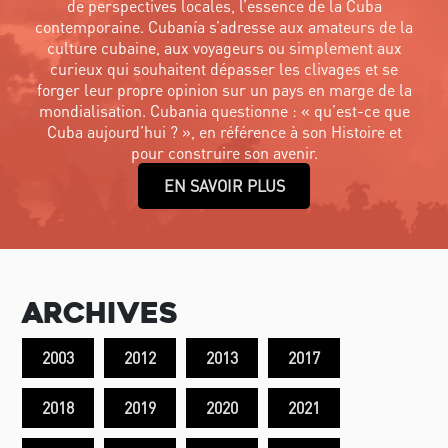
de perspectives locales, l’essence de la Cuba
contemporaine. Cubanía s’adresse aux amateurs de la
culture cubaine, aux voyageurs ou simplement aux
curieux qui souhaitent dépasser les clivages et se
forger leur propre opinion sur un pays en marge de la
mondialisation. Cubania questionne : « qu’est-ce que
Cuba aujourd’hui ? », en référence à son Histoire et
pour construire son avenir.
EN SAVOIR PLUS
Archives
2003
2012
2013
2017
2018
2019
2020
2021