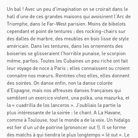
pays et sa population. Les lieux décrits
Un bal ! Avec un peu d'imagination on se croirait dans le
et certaines habitudes expliquées sont
hall d'une de ces grandes maisons qui avoisinent l'Arc de
parfois proches de la réalité
Triomphe, dans le Far-West parisien. Moins de bibelots
d’aujourd’hui… Évidemment, le tableau
cependant et point de tentures ; des rocking-chairs sur
se place 11 ans seulement après la mise
des dalles de marbre, des meubles en bois lisse de style
en pratique de l’abolition de l’esclavage.
américain. Dans les tentures, dans les ornements des
Quant à l’égalité « officielle » entre
boiseries se glisseraient l'horrible punaise, le scorpion
Noirs et Blancs, elle ne date que de
même, parfois. Toutes les Cubaines un peu riche ont fait
1893, soit 4 ans avant cette chronique…
leur voyage de noce à Paris ; elles connaissent ou croient
C’est pourquoi on se doit de garder à
connaitre nos mœurs. Rentrées chez elles, elles donnent
l’esprit la date de rédaction de cette
des soirées. On danse enfin, non la danse colorée
chronique et Cubanía a choisi de la
d'Espagne, mais nos affreuses danses françaises qui
publier « tel quel », sans occulter les
semblent un exercice violent, una polka, una mazurka, et
références et rapports de l’époque.
la « cuadrilla de los lanceros ». J'oubliais la partie la
plus intéressante de la soirée : le chant. A La Havane,
comme à Toulouse, tout le monde a de la voix. Un hidalgo
est fier d'un
ut
de poitrine (prononcer out !). Il se forme
des matchs à qui tiendra le plus longtemps « lè out ». Le