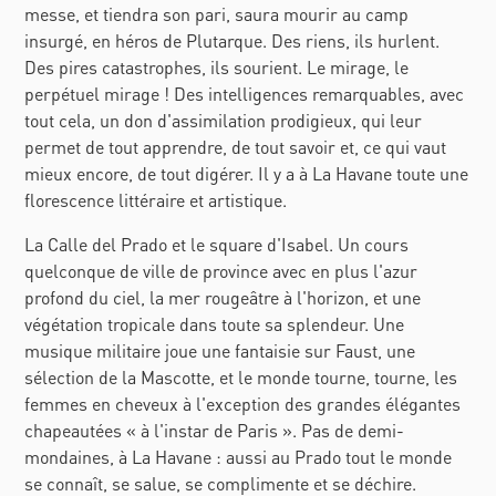
messe, et tiendra son pari, saura mourir au camp
parlementaire », une « militaire » et une
insurgé, en héros de Plutarque. Des riens, ils hurlent.
« populaire ». C’est de cette dernière
Des pires catastrophes, ils sourient. Le mirage, le
collection que sont présentés les tomes
perpétuel mirage ! Des intelligences remarquables, avec
successifs du « Monde Moderne »
tout cela, un don d'assimilation prodigieux, qui leur
édités chaque semestre. En éditant à
permet de tout apprendre, de tout savoir et, ce qui vaut
partir de 1895 cette « bibliothèque
mieux encore, de tout digérer. Il y a à La Havane toute une
populaire », Albert Quantin créé une
florescence littéraire et artistique.
collection destinée à un large public et
regroupant des textes d’écrivains plus
La Calle del Prado et le square d'Isabel. Un cours
ou moins célèbres sur des sujets
quelconque de ville de province avec en plus l'azur
d’actualité tels que la littérature,
profond du ciel, la mer rougeâtre à l'horizon, et une
l’histoire, le commerce, le sport ou les
végétation tropicale dans toute sa splendeur. Une
voyages. L’éditeur avait la volonté d’en
musique militaire joue une fantaisie sur Faust, une
faire la revue qui reflétait le mieux son
sélection de la Mascotte, et le monde tourne, tourne, les
temps. Ce « reportage » du français
femmes en cheveux à l'exception des grandes élégantes
Georges Caron y a été publié en avril
chapeautées « à l'instar de Paris ». Pas de demi-
1897. L’auteur y raconte son arrivée à
mondaines, à La Havane : aussi au Prado tout le monde
Cuba et exprime son ressenti sur le
se connaît, se salue, se complimente et se déchire.