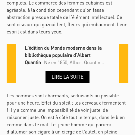
complets. Le commerce des femmes cubaines est
agréable, à la condition cependant qu'on fasse
abstraction presque totale de l'élément intellectuel. Ce
sont oiseaux qui gazouillent, fleurs qui embaument. Leur
esprit est dans leurs yeux.
L'édition du Monde moderne dans la
bibliothèque populaire d'Albert
Quantin
Né en 1850, Albert Quantin
rachète en 1876 le fonds de l'imprimerie
de Jules Claye, située au 7 de la rue
Saint Benoit, l'une des plus grandes
maisons parisiennes du Second Empire
Les hommes sont charmants, séduisants au possible...
qui excelle dans l'édition de « beaux
pour une heure. Effet du soleil : les cerveaux fermentent
livres ». Possédant le monopole de
! Il y a comme une impossibilité de voir juste, de
l'imprimerie du Palais-Bourbon, il en
raisonner juste. On est à côté tout le temps, dans le bien
publie les comptes-rendus analytiques.
comme dans le mal. Tel jeune homme qui pariera
À cela s'ajoutent d'autres collections
d'allumer son cigare à un cierge de l'autel, en pleine
spécialisées : une « bibliothèque