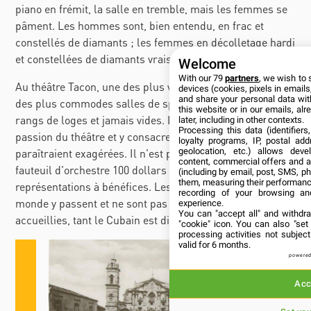
piano en frémit, la salle en tremble, mais les femmes se
pâment. Les hommes sont, bien entendu, en frac et
constellés de diamants ; les femmes en décolletage hardi
et constellées de diamants vrais ou faux.
Welcome
With our 79
partners
, we wish to 
Au théâtre Tacon, une des plus vastes, des plus belles,
devices (cookies, pixels in emails,
and share your personal data wit
des plus commodes salles de spectacle du monde. Cinq
this website or in our emails, al
rangs de loges et jamais vides. Les Cubains ont la
later, including in other contexts.
Processing this data (identifier
passion du théâtre et y consacrent des sommes qui
loyalty programs, IP, postal ad
geolocation, etc.) allows deve
paraîtraient exagérées. Il n'est pas rare de payer un
content, commercial offers and 
fauteuil d'orchestre 100 dollars (500
fr.) aux
(including by email, post, SMS, ph
them, measuring their performanc
représentations à bénéfices. Les meilleures troupes du
recording of your browsing an
monde y passent et ne sont pas sûres d'y être bien
experience.
You can "accept all" and withdr
accueillies, tant le Cubain est difficile
!
"cookie" icon
. You can also "set
processing activities not subje
valid for 6 months.
powered
Acc