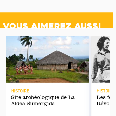
Vous aimerez aussi
HISTOIRE
HISTOIRE
Site archéologique de La
Les fe
Aldea Sumergida
Révolut