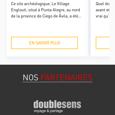
Ce site archéologique, Le Village
Quel était
Englouti, situé à Punta Alegre, au nord
avant et a
de la province de Ciego de Ávila, a été
vrai qu'ell
déclaré monument national pour son
guérilla ?
importance historique et patrimoniale,
mettre un 
et pour la préservation de nombreux
stéréotype
atouts qui le placent comme la zone
barbudos 
EN SAVOIR PLUS
aborigène la plus pertinente dans les
îles des Caraïbes.
NOS
PARTENAIRES