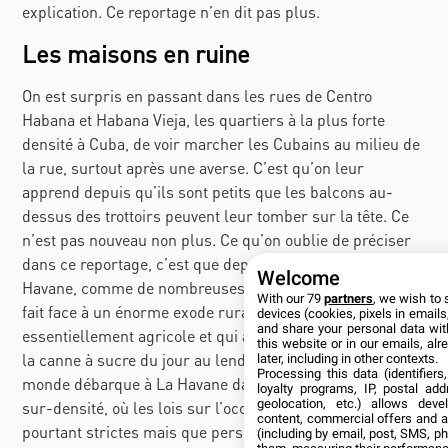
explication. Ce reportage n’en dit pas plus.
Les maisons en ruine
On est surpris en passant dans les rues de Centro
Habana et Habana Vieja, les quartiers à la plus forte
densité à Cuba, de voir marcher les Cubains au milieu de
la rue, surtout après une averse. C’est qu’on leur
apprend depuis qu’ils sont petits que les balcons au-
dessus des trottoirs peuvent leur tomber sur la tête. Ce
n’est pas nouveau non plus. Ce qu’on oublie de préciser
dans ce reportage, c’est que depuis les années 90, La
Welcome
Havane, comme de nombreuses capitales dans le monde,
With our 79
partners
, we wish to 
fait face à un énorme exode rural. Un pays qui était
devices (cookies, pixels in emails,
and share your personal data wit
essentiellement agricole et qui a abandonné la culture de
this website or in our emails, al
la canne à sucre du jour au lendemain. Résultat, tout le
later, including in other contexts.
Processing this data (identifier
monde débarque à La Havane dans ces deux quartiers en
loyalty programs, IP, postal ad
geolocation, etc.) allows deve
sur-densité, où les lois sur l’occupation des sols sont
content, commercial offers and 
pourtant strictes mais que personne ne respecte. On se
(including by email, post, SMS, ph