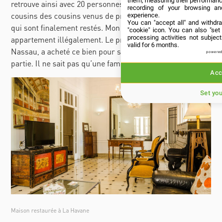
them, measuring their performanc
retrouve ainsi avec 20 personnes vivant dans 25 m2. Les
recording of your browsing an
cousins des cousins venus de province une semaine et
experience.
You can "accept all" and withdr
qui sont finalement restés. Mon voisin occupe un
"cookie" icon
. You can also "set
processing activities not subje
appartement illégalement. Le propriétaire cubain vit à
valid for 6 months.
Nassau, a acheté ce bien pour sa fille qui est finalement
powered
partie. Il ne sait pas qu’une famille occupe sa maison.
Acc
Set yo
Maison restaurée à La Havane