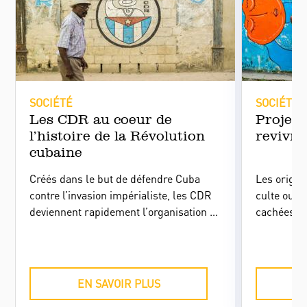
SOCIÉTÉ
SOCIÉTÉ
Les CDR au coeur de
Projet 
l’histoire de la Révolution
revivre
cubaine
Créés dans le but de défendre Cuba
Les origine
contre l’invasion impérialiste, les CDR
culte ouve
deviennent rapidement l’organisation de
cachées, le
masse par excellence, emblème de la
des années
nouvelle société socialiste cubaine. Or,
l'opportuni
ses fonctions évoluent rapidement, à
l'oubli et
l’image d’une Révolution qui se
efforts d'
EN SAVOIR PLUS
transforme avec le temps.
Construire