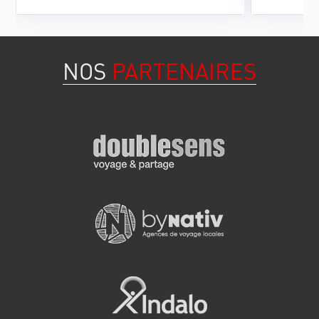
Pocitos po
potentiel.
NOS
PARTENAIRES