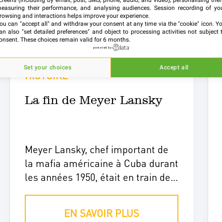
creens (including by email, post, SMS, phone, audio, and video), personalising the
easuring their performance, and analysing audiences. Session recording of yo
rowsing and interactions helps improve your experience.
ou can "accept all" and withdraw your consent at any time via the "cookie" icon
. Y
an also "set detailed preferences" and object to processing activities not subject 
onsent. These choices remain valid for 6 months.
powered by
Set your choices
Accept all
HISTOIRE
La fin de Meyer Lansky
Meyer Lansky, chef important de
la mafia américaine à Cuba durant
les années 1950, était en train de
construire son empire dans la
capitale cubaine avant l'arrivée
EN SAVOIR PLUS
des barbudos à La Havane.