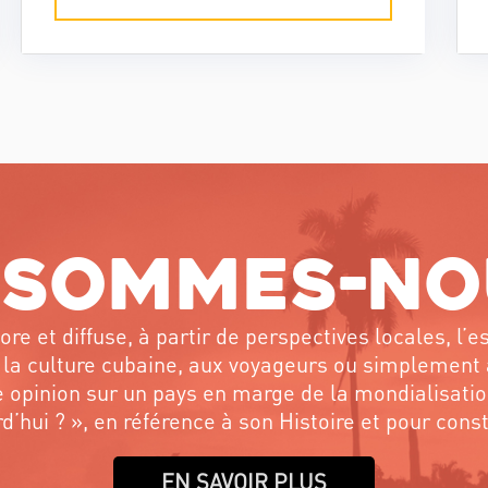
Comment s'est déroulé la
dernière soirée de Meyer Lansky à
La Havane, la veille du triomphe
de la Révolution? Le journal
Cubadebate nous raconte...
 sommes-no
re et diffuse, à partir de perspectives locales, l
la culture cubaine, aux voyageurs ou simplement 
re opinion sur un pays en marge de la mondialisati
’hui ? », en référence à son Histoire et pour const
EN SAVOIR PLUS