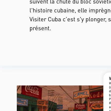
suivent la chute du bloc soviét
l'histoire cubaine, elle imprèg
Visiter Cuba c’est s'y plonger, 
présent.
W
(
d
b
P
I
a