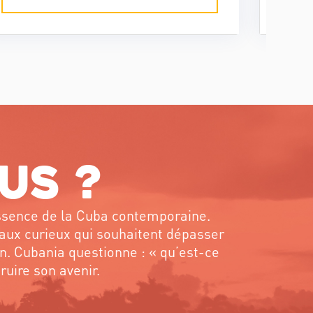
cubaine. Or, ses fonctions évoluent
série
rapidement, à l’image d’une
cont
Révolution qui se transforme avec
le temps.
us ?
’essence de la Cuba contemporaine.
aux curieux qui souhaitent dépasser
on. Cubania questionne : « qu’est-ce
ruire son avenir.