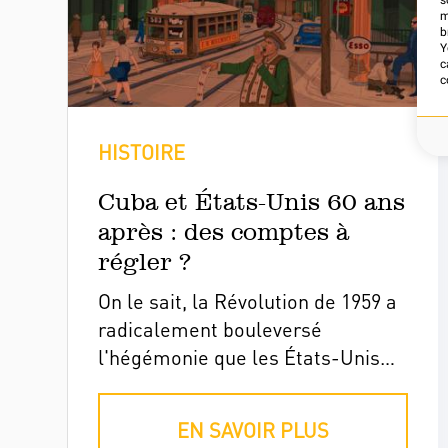
s
m
b
Y
c
c
HISTOIRE
Cuba et États-Unis 60 ans
après : des comptes à
régler ?
On le sait, la Révolution de 1959 a
radicalement bouleversé
l'hégémonie que les États-Unis
exerçaient sur Cuba. Mais sur le
plan économique, on ignore
EN SAVOIR PLUS
souvent ce que cela veut dire