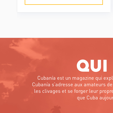
concrètement. Le média cubain
indépendant Periodismo de
Barrio, chiffres et dates à l'appui,
s'est penché sur l'histoire de
plusieurs compagnies
américaines, autrefois présentes à
Cuba, qui ont quitté le pays après
la Révolution. Aujourd'hui, incitées
Qui
par la loi Helms-Burton, ces
entreprises américaines de Cuba
avant 1959 demandent des
Cubanía est un magazine qui explo
comptes à La Havane.
Cubanía s’adresse aux amateurs de 
les clivages et se forger leur prop
que Cuba aujourd