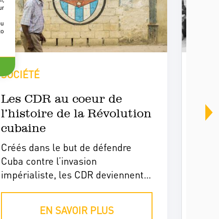
m,
ur
ou
to
SOCIÉTÉ
HIST
Les CDR au coeur de
Cub
l’histoire de la Révolution
de l
cubaine
Créés dans le but de défendre
Parm
Cuba contre l’invasion
Cuba
impérialiste, les CDR deviennent
y a u
rapidement l’organisation de
Voici
masse par excellence, emblème
la gr
EN SAVOIR PLUS
de la nouvelle société socialiste
crise