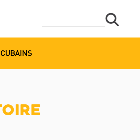
 CUBAINS
toire