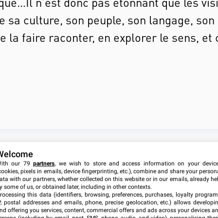
ique…Il n’est donc pas étonnant que les visi
ne sa culture, son peuple, son langage, son 
se la faire raconter, en explorer le sens, 
Welcome
ith our 79
partners
, we wish to store and access information on your devic
cookies, pixels in emails, device fingerprinting, etc.), combine and share your person
ata with our partners, whether collected on this website or in our emails, already he
y some of us, or obtained later, including in other contexts.
rocessing this data (identifiers, browsing, preferences, purchases, loyalty program
P, postal addresses and emails, phone, precise geolocation, etc.) allows developi
nd offering you services, content, commercial offers and ads across your devices a