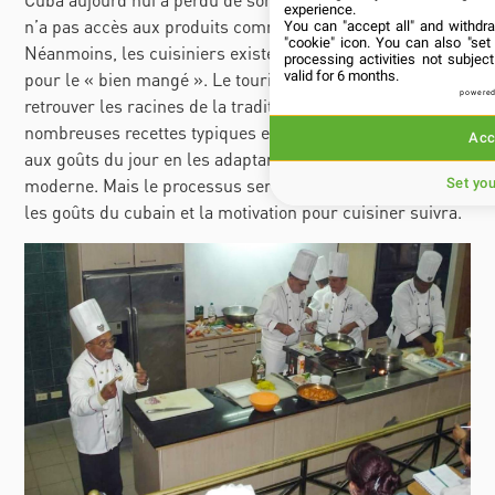
experience.
n’a pas accès aux produits comme elle le voudrait.
You can "accept all" and withdr
"cookie" icon
. You can also "set
Néanmoins, les cuisiniers existent et sont passionnés
processing activities not subje
pour le « bien mangé ». Le tourisme nous aide à
valid for 6 months.
powered
retrouver les racines de la tradition cubaine. Il existe de
nombreuses recettes typiques et les chefs les remettent
Acc
aux goûts du jour en les adaptant à l’art de la cuisine
moderne. Mais le processus sera long. Il faut influencer
Set yo
les goûts du cubain et la motivation pour cuisiner suivra.