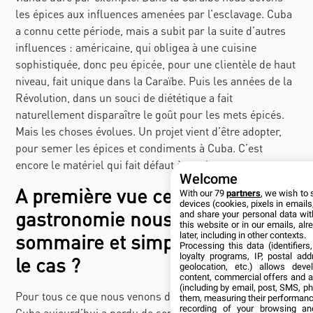
les épices aux influences amenées par l’esclavage. Cuba
a connu cette période, mais a subit par la suite d’autres
influences : américaine, qui obligea à une cuisine
sophistiquée, donc peu épicée, pour une clientèle de haut
niveau, fait unique dans la Caraïbe. Puis les années de la
Révolution, dans un souci de diététique a fait
naturellement disparaître le goût pour les mets épicés.
Mais les choses évolues. Un projet vient d’être adopter,
pour semer les épices et condiments à Cuba. C’est
encore le matériel qui fait défaut à ce plan.
Welcome
A première vue cette
With our 79
partners
, we wish to 
devices (cookies, pixels in emails,
gastronomie nous paraît
and share your personal data wit
this website or in our emails, al
sommaire et simpliste, est-ce
later, including in other contexts.
Processing this data (identifier
loyalty programs, IP, postal ad
le cas ?
geolocation, etc.) allows deve
content, commercial offers and 
(including by email, post, SMS, ph
Pour tous ce que nous venons d’exposer, évidemment
them, measuring their performanc
recording of your browsing an
Cuba aujourd’hui a perdu de son savoir-faire et surtout