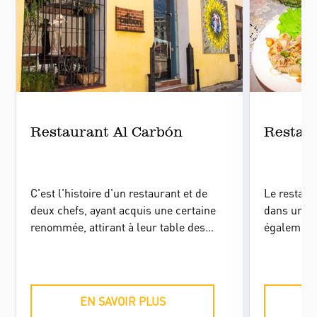
Restaurant Al Carbón
Restau
C'est l'histoire d'un restaurant et de
Le restaur
deux chefs, ayant acquis une certaine
dans une m
renommée, attirant à leur table des
également 
personnalités de la culture et de la
charme.
politique internationale.
EN SAVOIR PLUS