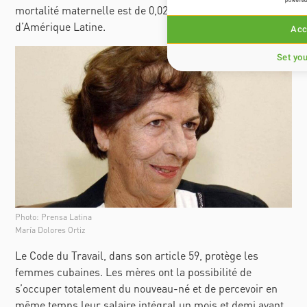
powered
mortalité maternelle est de 0,02 %, le plus bas
d’Amérique Latine.
Acc
Set yo
Photo: Prensa Latina
María Dolores Ortiz
Le Code du Travail, dans son article 59, protège les
femmes cubaines. Les mères ont la possibilité de
s’occuper totalement du nouveau-né et de percevoir en
même temps leur salaire intégral un mois et demi avant