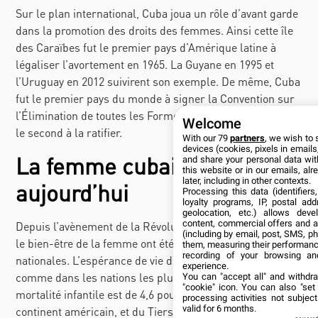
Sur le plan international, Cuba joua un rôle d’avant garde
dans la promotion des droits des femmes. Ainsi cette île
des Caraïbes fut le premier pays d’Amérique latine à
légaliser l’avortement en 1965. La Guyane en 1995 et
l’Uruguay en 2012 suivirent son exemple. De même, Cuba
fut le premier pays du monde à signer la Convention sur
l’Élimination de toutes les Formes de Discrimination, et
Welcome
le second à la ratifier.
With our 79
partners
, we wish to 
devices (cookies, pixels in emails,
La femme cubaine
and share your personal data wit
this website or in our emails, al
later, including in other contexts.
aujourd’hui
Processing this data (identifier
loyalty programs, IP, postal ad
geolocation, etc.) allows deve
content, commercial offers and 
Depuis l’avènement de la Révolution cubaine, la santé et
(including by email, post, SMS, ph
le bien-être de la femme ont été érigés en priorités
them, measuring their performanc
recording of your browsing an
nationales. L’espérance de vie des femmes est de 80 ans,
experience.
comme dans les nations les plus développées. Le taux de
You can "accept all" and withdr
"cookie" icon
. You can also "set
mortalité infantile est de 4,6 pour mille, le plus bas du
processing activities not subje
valid for 6 months.
continent américain, et du Tiers Monde. Le taux de