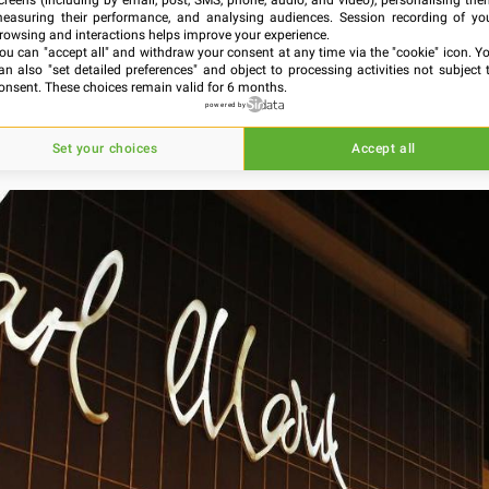
creens (including by email, post, SMS, phone, audio, and video), personalising the
easuring their performance, and analysing audiences. Session recording of yo
e cinéma, à l’état pur, relègue au second plan les
rowsing and interactions helps improve your experience.
ou can "accept all" and withdraw your consent at any time via the "cookie" icon
. Y
es nationalités et les réserves sur certains sujets
an also "set detailed preferences" and object to processing activities not subject 
onsent. These choices remain valid for 6 months.
rchie et les cinématographies puissantes et popula
powered by
, ce qui favorise un équilibre fécond en matière d
Set your choices
Accept all