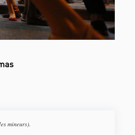
émas
les mineurs).