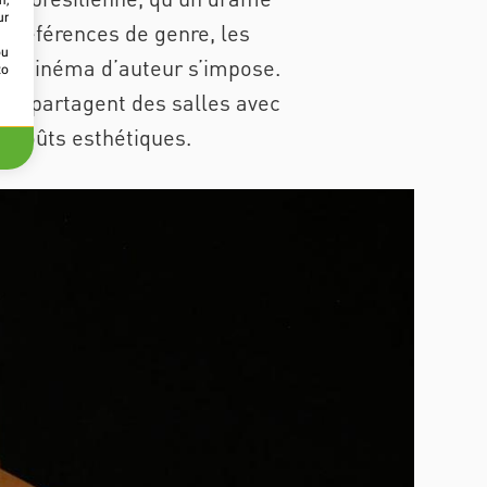
m,
ur
 préférences de genre, les
ou
. Le cinéma d’auteur s’impose.
to
ires partagent des salles avec
e goûts esthétiques.