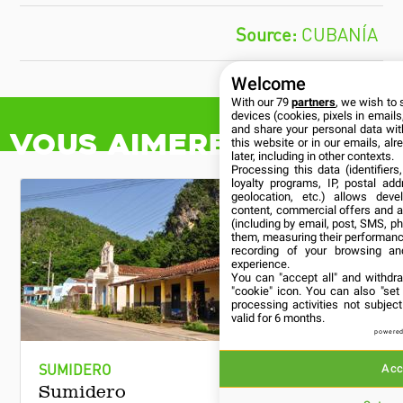
CUBANÍA
Welcome
With our 79
partners
, we wish to 
devices (cookies, pixels in emails,
and share your personal data wit
Vous aimerez aussi
this website or in our emails, al
later, including in other contexts.
Processing this data (identifier
loyalty programs, IP, postal ad
geolocation, etc.) allows deve
content, commercial offers and 
(including by email, post, SMS, ph
them, measuring their performanc
recording of your browsing an
experience.
You can "accept all" and withdr
"cookie" icon
. You can also "set
processing activities not subje
valid for 6 months.
powered
SUMIDERO
RÉGION V
Acc
Sumidero
La vall