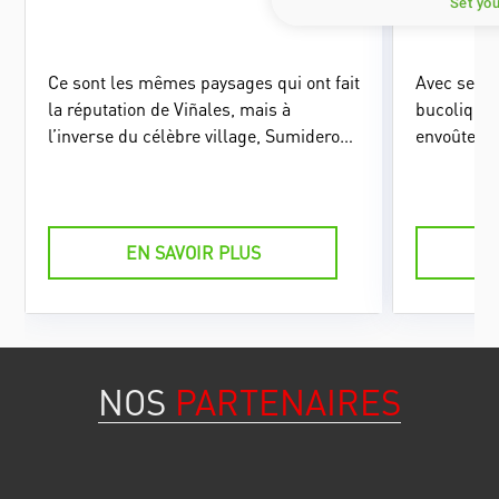
Set yo
Ce sont les mêmes paysages qui ont fait
Avec ses p
la réputation de Viñales, mais à
bucoliques
l’inverse du célèbre village, Sumidero
envoûter p
ne reçoit presque aucun touriste.
Viñales ! 
pédestre o
balade pou
tabac ou d
EN SAVOIR PLUS
secrets de 
NOS
PARTENAIRES