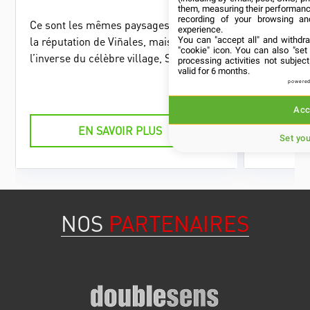
them, measuring their performanc
recording of your browsing an
Ce sont les mêmes paysages qui ont fait
Le parc na
experience.
la réputation de Viñales, mais à
flore endé
You can "accept all" and withdr
"cookie" icon
. You can also "set
l’inverse du célèbre village, Sumidero
paysages 
processing activities not subje
valid for 6 months.
ne reçoit presque aucun touriste.
le Pan de 
powered
haut de la
Acc
EN SAVOIR PLUS
Set yo
NOS
PARTENAIRES