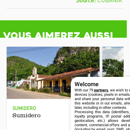
CUBANÍA
Vous aimerez aussi
Welcome
With our 79
partners
, we wish to 
devices (cookies, pixels in emails,
and share your personal data wit
this website or in our emails, al
SUMIDERO
MASSIF M
later, including in other contexts.
Processing this data (identifier
Sumidero
Mil Cu
loyalty programs, IP, postal ad
geolocation, etc.) allows deve
content, commercial offers and 
(including by email, post, SMS, ph