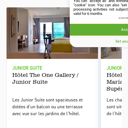
You can "accept all" and withdr
"cookie" icon
. You can also "set
processing activities not subje
valid for 6 months.
powered
Acc
Set yo
JUNIOR SUITE
JUNIOR S
Hôtel The One Gallery /
Hôtel 
Junior Suite
María /
Supéri
Les Junior Suite sont spacieuses et
Les chamb
dotées d'un balcon ou une terrasse
sont situé
avec vue sur les jardins de l'hôtel.
de l'hôtel.
disposent 
chambres o
balcon ave