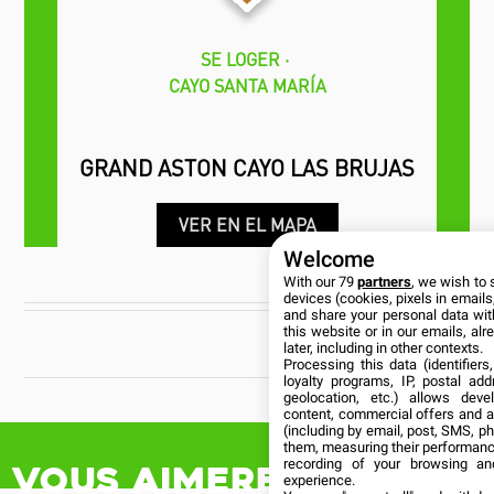
SE LOGER
CAYO SANTA MARÍA
GRAND ASTON CAYO LAS BRUJAS
VER EN EL MAPA
Welcome
With our 79
partners
, we wish to 
CUBANÍA
devices (cookies, pixels in emails,
and share your personal data wit
this website or in our emails, al
later, including in other contexts.
Processing this data (identifier
loyalty programs, IP, postal ad
geolocation, etc.) allows deve
content, commercial offers and 
Vous aimerez aussi
(including by email, post, SMS, ph
them, measuring their performanc
recording of your browsing an
experience.