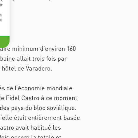
m,
ur
ou
to
alaire minimum d’environ 160
ne allait trois fois par
 hôtel de Varadero.
ités de l’économie mondiale
n de Fidel Castro à ce moment
des pays du bloc soviétique.
’elle était entièrement basée
astro avait habitué les
fois encore la totale et