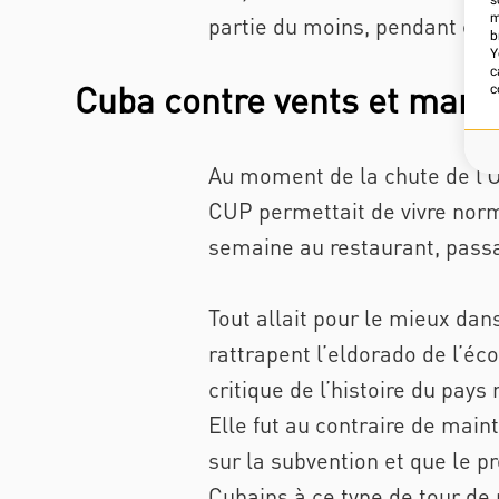
s
m
partie du moins, pendant enco
b
Y
c
Cuba contre vents et maré
c
Au moment de la chute de l’U
CUP permettait de vivre norm
semaine au restaurant, passa
Tout allait pour le mieux dan
rattrapent l’eldorado de l’éc
critique de l’histoire du pay
Elle fut au contraire de mai
sur la subvention et que le p
Cubains à ce type de tour de p