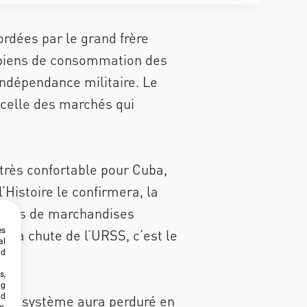
ordées par le grand frère
s biens de consommation des
’indépendance militaire. Le
 celle des marchés qui
 très confortable pour Cuba,
’Histoire le confirmera, la
hanges de marchandises
es
A la chute de l’URSS, c’est le
al
ld
s,
ng
nd
es, le système aura perduré en