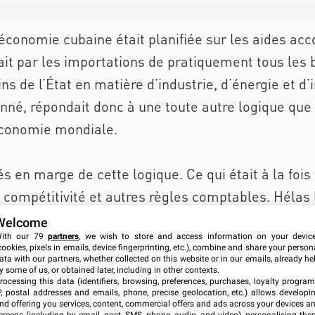
’économie cubaine était planifiée sur les aides acc
ait par les importations de pratiquement tous le
ns de l’État en matière d’industrie, d’énergie et d
onné, répondait donc à une toute autre logique que
’économie mondiale.
s en marge de cette logique. Ce qui était à la fois
, compétitivité et autres règles comptables. Hélas l
 dangereuse pour l’équilibre même du pays, les éc
Welcome
ith our 79
partners
, we wish to store and access information on your devic
rix correspondant aux réalités du reste du monde. 
cookies, pixels in emails, device fingerprinting, etc.), combine and share your person
ata with our partners, whether collected on this website or in our emails, already he
e cubaine qui disparaissait... ou presque !
y some of us, or obtained later, including in other contexts.
rocessing this data (identifiers, browsing, preferences, purchases, loyalty program
P, postal addresses and emails, phone, precise geolocation, etc.) allows developi
nd offering you services, content, commercial offers and ads across your devices a
nt il est question avec la réunification des monnai