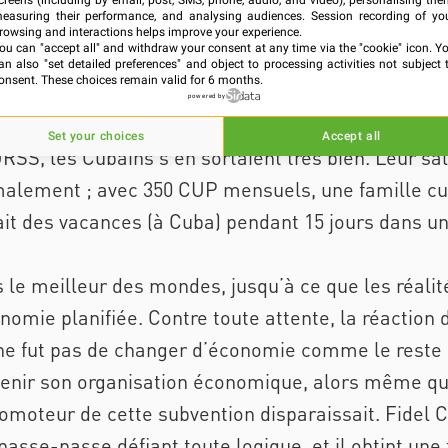
creens (including by email, post, SMS, phone, audio, and video), personalising the
easuring their performance, and analysing audiences. Session recording of yo
re 30 ans, jusqu’à ce jour.
rowsing and interactions helps improve your experience.
ou can "accept all" and withdraw your consent at any time via the "cookie" icon
. Y
an also "set detailed preferences" and object to processing activities not subject 
es de l’économie mondiale
onsent. These choices remain valid for 6 months.
powered by
Set your choices
Accept all
RSS, les Cubains s'en sortaient très bien. Leur s
alement ; avec 350 CUP mensuels, une famille cubai
it des vacances (à Cuba) pendant 15 jours dans un
s le meilleur des mondes, jusqu’à ce que les réal
onomie planifiée. Contre toute attente, la réactio
s ne fut pas de changer d’économie comme le reste 
ntenir son organisation économique, alors même qu
romoteur de cette subvention disparaissait. Fidel C
asse-passe défiant toute logique, et il obtint une 