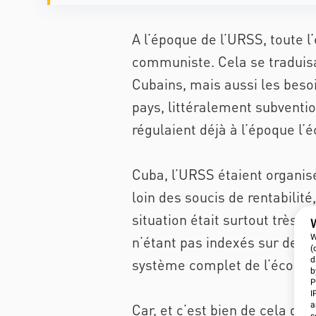
A l’époque de l’URSS, toute l
communiste. Cela se traduis
Cubains, mais aussi les besoi
pays, littéralement subventi
régulaient déjà à l’époque l
Cuba, l’URSS étaient organisé
loin des soucis de rentabilité
situation était surtout très
W
n’étant pas indexés sur des p
(
d
système complet de l’économi
b
P
I
a
Car, et c’est bien de cela do