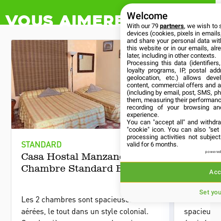
Welcome
Vous aimerez aussi
With our 79
partners
, we wish to 
devices (cookies, pixels in emails,
and share your personal data wit
this website or in our emails, al
later, including in other contexts.
Processing this data (identifier
loyalty programs, IP, postal ad
geolocation, etc.) allows deve
content, commercial offers and 
(including by email, post, SMS, ph
them, measuring their performanc
recording of your browsing an
experience.
You can "accept all" and withdr
"cookie" icon
. You can also "set
processing activities not subje
STANDARD
STANDAR
valid for 6 months.
powered
Casa Hostal Manzaneda /
Hôtel V
Chambre Standard Basique
Standa
Acc
Set yo
Les 2 chambres sont spacieuses et
Les chamb
aérées, le tout dans un style colonial.
spacieuses