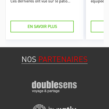
Ces dernières ont vue sur le patio
équipées. 
intérieur de la casa. Chacune dispose
entre 53 e
de sa salle de bain privée.
emplacemen
EN SAVOIR PLUS
NOS
PARTENAIRES