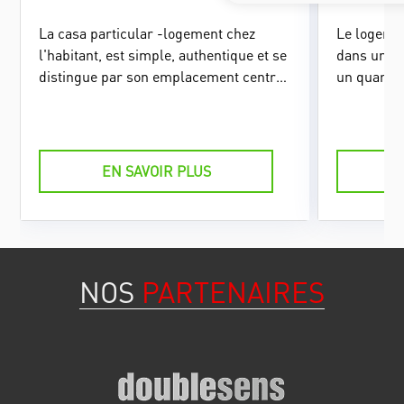
La casa particular -logement chez
Le logemen
l'habitant, est simple, authentique et se
dans une b
distingue par son emplacement central
un quartie
au cœur du centre-historique de
centre de 
Trinidad, invitant les voyageurs à
peu fréque
découvrir le quartier à pied.
EN SAVOIR PLUS
NOS
PARTENAIRES