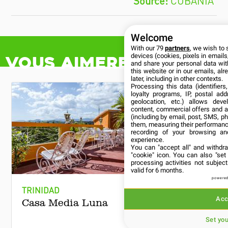
CUBANÍA
Welcome
With our 79
partners
, we wish to 
devices (cookies, pixels in emails,
Vous aimerez aussi
and share your personal data wit
this website or in our emails, al
later, including in other contexts.
Processing this data (identifier
loyalty programs, IP, postal ad
geolocation, etc.) allows deve
content, commercial offers and 
(including by email, post, SMS, ph
them, measuring their performanc
recording of your browsing an
experience.
You can "accept all" and withdr
"cookie" icon
. You can also "set
processing activities not subje
valid for 6 months.
powered
TRINIDAD
REMEDIO
Acc
Casa Media Luna
Casa Ho
Set yo