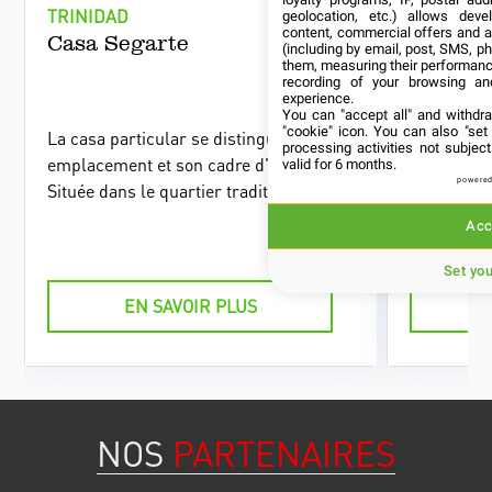
TRINIDAD
TRINIDAD
geolocation, etc.) allows deve
content, commercial offers and 
Casa Segarte
Hostal 
(including by email, post, SMS, ph
them, measuring their performanc
recording of your browsing an
experience.
You can "accept all" and withdr
"cookie" icon
. You can also "set
La casa particular se distingue par son
Ce logemen
processing activities not subje
emplacement et son cadre d'époque.
dans une m
valid for 6 months.
powered
Située dans le quartier traditionnel de
coloniale, 
Trinidad, elle est proche des différents
bonne situ
Acc
points d'intérêts de la ville.
de Trinida
Set yo
EN SAVOIR PLUS
NOS
PARTENAIRES