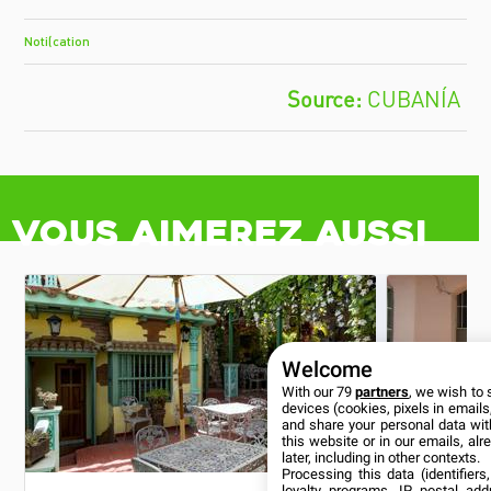
Notification
CUBANÍA
Vous aimerez aussi
Welcome
With our 79
partners
, we wish to 
devices (cookies, pixels in emails,
and share your personal data wit
this website or in our emails, al
later, including in other contexts.
Processing this data (identifier
loyalty programs, IP, postal ad