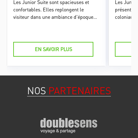
Les Junior Suite sont spacieuses et
Les Junior
confortables. Elles replongent le
présenten
visiteur dans une ambiance d'époque
coloniaux 
grâce à leur conception et leur
d'une salle
décoration, en harmonie avec les
commodité
communs de la maison d'hôtes.
agréable s
EN SAVOIR PLUS
NOS
PARTENAIRES