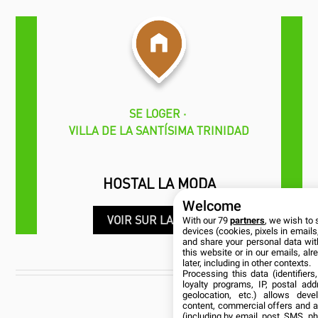
SE LOGER
VILLA DE LA SANTÍSIMA TRINIDAD
HOSTAL LA MODA
Welcome
VOIR SUR LA CARTE
With our 79
partners
, we wish to 
devices (cookies, pixels in emails,
and share your personal data wit
this website or in our emails, al
later, including in other contexts.
Processing this data (identifier
loyalty programs, IP, postal ad
CUBANÍA
geolocation, etc.) allows deve
content, commercial offers and 
(including by email, post, SMS, ph