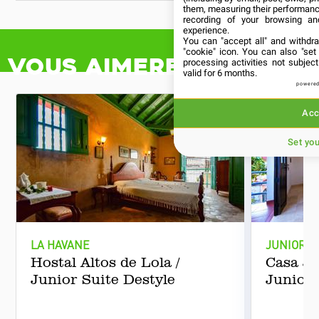
them, measuring their performanc
recording of your browsing an
experience.
You can "accept all" and withdr
"cookie" icon
. You can also "set
Vous aimerez aussi
processing activities not subje
valid for 6 months.
powered
Acc
Set yo
LA HAVANE
JUNIOR S
Hostal Altos de Lola /
Casa Je
Junior Suite Destyle
Junior 