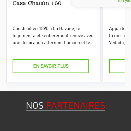
Set yo
Casa Chacón 160
Casa M
Construit en 1890 à La Havane, le
Appartemen
logement à été entièrement rénové avec
la mer dan
une décoration alternant l'ancien et le
Vedado, su
moderne, lui conférant un certain
niveau haut de gamme.
EN SAVOIR PLUS
NOS
PARTENAIRES