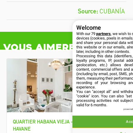
CUBANÍA
Welcome
With our 79
partners
, we wish to 
devices (cookies, pixels in emails,
and share your personal data wit
Vous aimerez aussi
this website or in our emails, al
later, including in other contexts.
Processing this data (identifier
loyalty programs, IP, postal ad
geolocation, etc.) allows deve
content, commercial offers and 
(including by email, post, SMS, ph
them, measuring their performanc
recording of your browsing an
experience.
You can "accept all" and withdr
"cookie" icon
. You can also "set
processing activities not subje
valid for 6 months.
powered
QUARTIER HABANA VIEJA - LA
QUARTIER
Acc
HAVANE
HAVANE