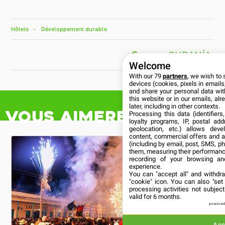
Hôtels
Développement durable
CUBANÍA
Welcome
With our 79
partners
, we wish to 
devices (cookies, pixels in emails,
and share your personal data wit
this website or in our emails, al
later, including in other contexts.
Vous aimerez aussi
Processing this data (identifier
loyalty programs, IP, postal ad
geolocation, etc.) allows deve
content, commercial offers and 
(including by email, post, SMS, ph
them, measuring their performanc
recording of your browsing an
experience.
You can "accept all" and withdr
"cookie" icon
. You can also "set
processing activities not subje
valid for 6 months.
powered
Acc