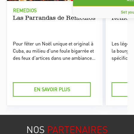
REMEDIOS
REMEDIO
Set yo
Las Parrandas de Remedios
Remedi
Pour fêter un Noël unique et original à
Les légend
Cuba, au milieu d'une foule bigarrée et
la bourgad
des feux d'artices dans une ambiance
spécificité
carnavalesque, rendez-vous à Las
pareil. Lo
Parrandas de Remedios, chaque
inquisiteu
24 décembre. Une tradition bien établie
habitant d
qui ne cesse de surprendre les visiteurs
diable. Ce
EN SAVOIR PLUS
qui s'y rendent.
capitaine 
sur place 
feu à la v
l'engloutis
habitants,
NOS
PARTENAIRES
décidèrent