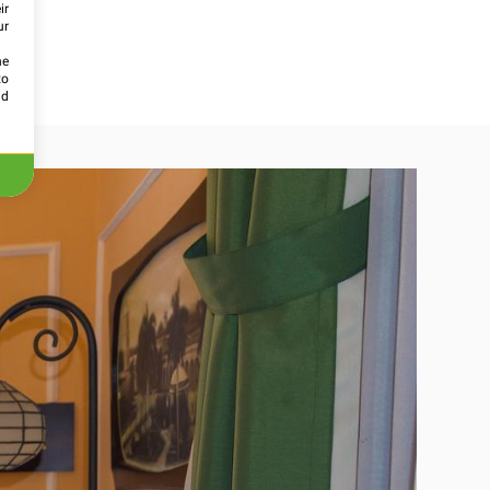
ir
ur
he
to
id