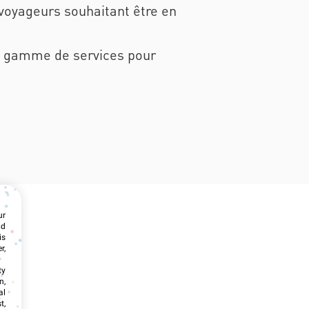
voyageurs souhaitant être en
ge gamme de services pour
ur
nd
is
r,
ty
n,
al
t,