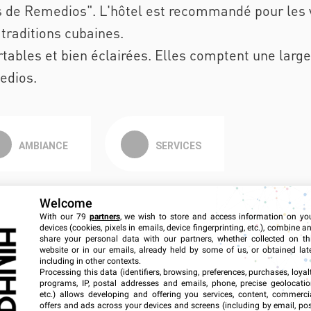
s de Remedios". L'hôtel est recommandé pour les 
 traditions cubaines.
ortables et bien éclairées. Elles comptent une lar
edios.
AMBIANCE
SERVICES
Welcome
With our 79
partners
, we wish to store and access information on yo
Espace
devices (cookies, pixels in emails, device fingerprinting, etc.), combine a
Junior Suite
share your personal data with our partners, whether collected on th
website or in our emails, already held by some of us, or obtained late
Confort
including in other contexts.
Processing this data (identifiers, browsing, preferences, purchases, loyal
Basique
programs, IP, postal addresses and emails, phone, precise geolocatio
etc.) allows developing and offering you services, content, commerci
offers and ads across your devices and screens (including by email, pos