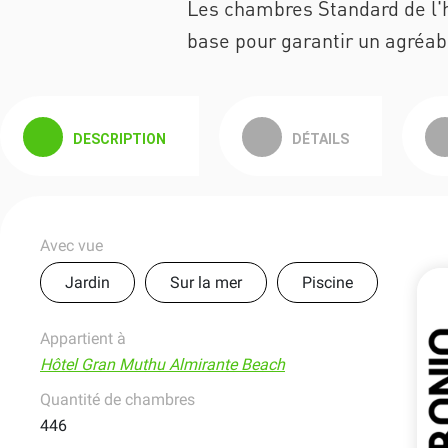
Les chambres Standard de l'h
base pour garantir un agréab
DESCRIPTION
DÉTAILS
Avec vue
Jardin
Sur la mer
Piscine
Appartient à
Hôtel Gran Muthu Almirante Beach
Quantité de chambres
446