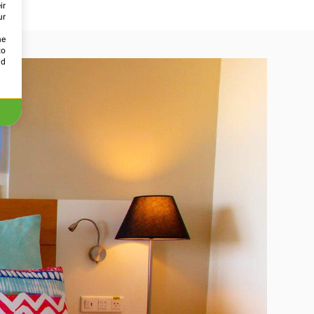
ir
ur
he
to
id