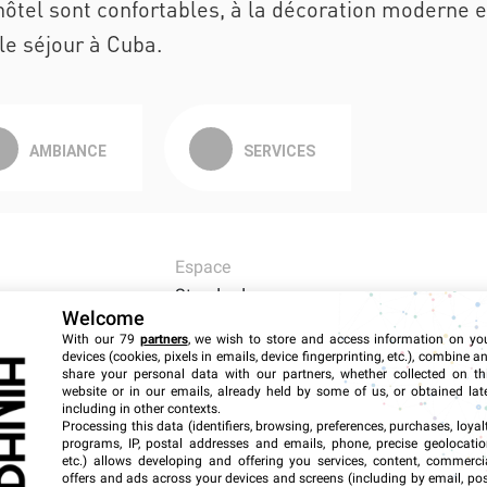
ôtel sont confortables, à la décoration moderne e
le séjour à Cuba.
AMBIANCE
SERVICES
Espace
Standard
Welcome
Confort
With our 79
partners
, we wish to store and access information on yo
devices (cookies, pixels in emails, device fingerprinting, etc.), combine a
Destyle
share your personal data with our partners, whether collected on th
website or in our emails, already held by some of us, or obtained late
Superficie
including in other contexts.
39m²
Processing this data (identifiers, browsing, preferences, purchases, loyal
programs, IP, postal addresses and emails, phone, precise geolocatio
etc.) allows developing and offering you services, content, commerci
offers and ads across your devices and screens (including by email, pos