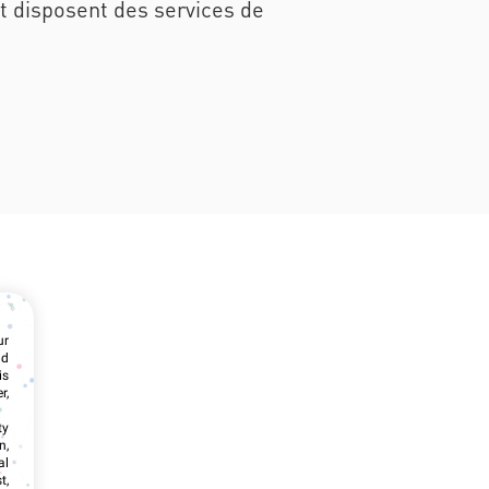
t disposent des services de
ur
nd
is
r,
ty
n,
al
t,