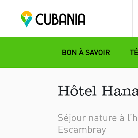
BON À SAVOIR
T
Hôtel Hana
Séjour nature à l’
Escambray