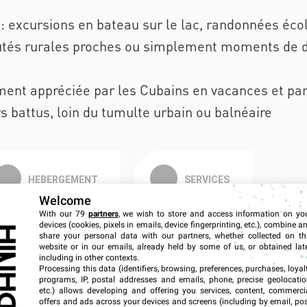
 : excursions en bateau sur le lac, randonnées éco
utés rurales proches ou simplement moments de d
ement appréciée par les Cubains en vacances et pa
rs battus, loin du tumulte urbain ou balnéaire
HEBERGEMENT
SERVICES
Welcome
With our 79
partners
, we wish to store and access information on yo
devices (cookies, pixels in emails, device fingerprinting, etc.), combine a
share your personal data with our partners, whether collected on th
website or in our emails, already held by some of us, or obtained late
Contexte
including in other contexts.
Processing this data (identifiers, browsing, preferences, purchases, loyal
Pleine Nature
programs, IP, postal addresses and emails, phone, precise geolocatio
etc.) allows developing and offering you services, content, commerci
Heures de Service
offers and ads across your devices and screens (including by email, pos