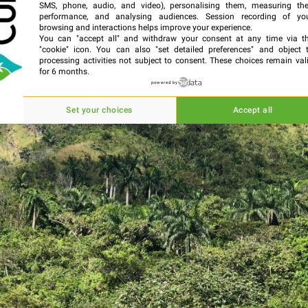
SMS, phone, audio, and video), personalising them, measuring the
Check-in 16:00
Check-out 12
performance, and analysing audiences. Session recording of yo
browsing and interactions helps improve your experience.
You can "accept all" and withdraw your consent at any time via t
"cookie" icon
. You can also "set detailed preferences" and object 
processing activities not subject to consent. These choices remain val
for 6 months.
powered by
Set your choices
Accept all