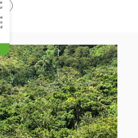
ir
:00
ur
he
to
id