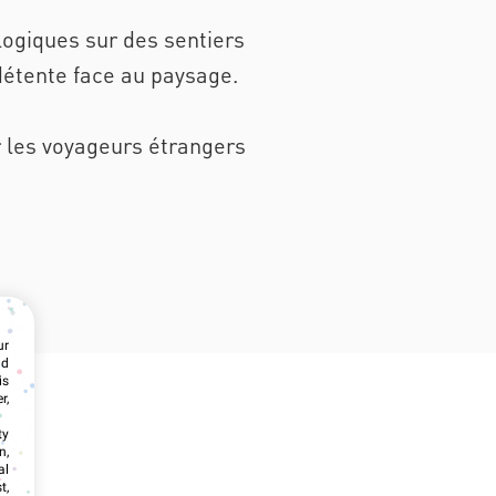
logiques sur des sentiers
étente face au paysage.
r les voyageurs étrangers
ur
nd
is
r,
ty
n,
al
t,