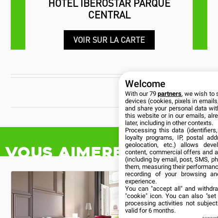
HÔTEL IBEROSTAR PARQUE
CENTRAL
VOIR SUR LA CARTE
Welcome
CUBANÍA
With our 79
partners
, we wish to 
devices (cookies, pixels in emails,
and share your personal data wit
this website or in our emails, al
later, including in other contexts.
Processing this data (identifier
loyalty programs, IP, postal ad
geolocation, etc.) allows deve
Vous aimerez aussi
content, commercial offers and 
(including by email, post, SMS, ph
them, measuring their performanc
recording of your browsing an
experience.
You can "accept all" and withdr
"cookie" icon
. You can also "set
processing activities not subje
valid for 6 months.
powered