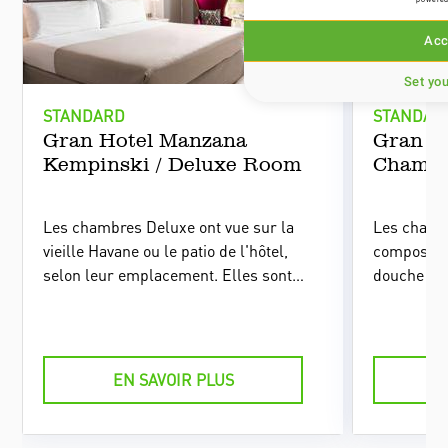
Acc
Set yo
STANDARD
STANDAR
Gran Hotel Manzana
Gran Ho
Kempinski / Deluxe Room
Chambr
Les chambres Deluxe ont vue sur la
Les chambr
vieille Havane ou le patio de l'hôtel,
composées 
selon leur emplacement. Elles sont
douche et 
assez spacieuses et dotées de grandes
balcon, off
fenêtres offrant un éclairage naturel.
Havane.
EN SAVOIR PLUS