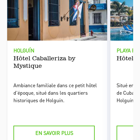
HOLGUÍN
PLAYA PE
Hôtel Caballeriza by
Hôtel 
Mystique
Ambiance familiale dans ce petit hôtel
Situé en b
d'époque, situé dans les quartiers
de Cuba, l
historiques de Holguín.
Holguín es
récente, v
EN SAVOIR PLUS