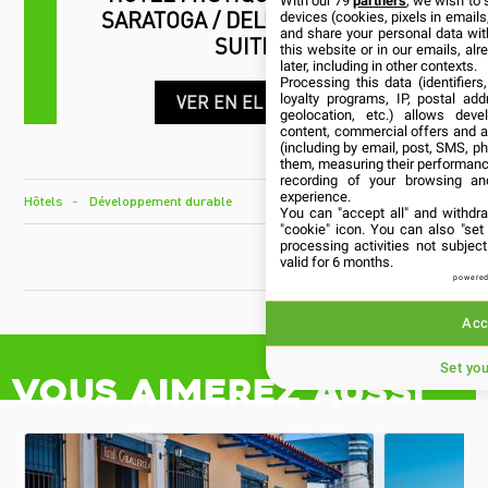
With our 79
partners
, we wish to 
SARATOGA / DELUXE JUNIOR
devices (cookies, pixels in emails,
and share your personal data wit
SUITE
this website or in our emails, al
later, including in other contexts.
Processing this data (identifier
loyalty programs, IP, postal ad
VER EN EL MAPA
geolocation, etc.) allows deve
content, commercial offers and 
(including by email, post, SMS, ph
them, measuring their performanc
recording of your browsing an
experience.
Hôtels
Développement durable
You can "accept all" and withdr
"cookie" icon
. You can also "set
processing activities not subje
CUBANÍA
valid for 6 months.
powered
Acc
Set yo
Vous aimerez aussi