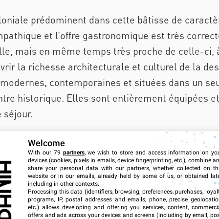
loniale prédominent dans cette bâtisse de caractè
pathique et l’offre gastronomique est très correct
ville, mais en même temps très proche de celle-ci,
rir la richesse architecturale et culturel de la des
modernes, contemporaines et situées dans un seu
ntre historique. Elles sont entièrement équipées e
 séjour.
Welcome
With our 79
partners
, we wish to store and access information on yo
devices (cookies, pixels in emails, device fingerprinting, etc.), combine a
AMBIANCE
SERVICES
share your personal data with our partners, whether collected on th
website or in our emails, already held by some of us, or obtained late
including in other contexts.
Processing this data (identifiers, browsing, preferences, purchases, loyal
programs, IP, postal addresses and emails, phone, precise geolocatio
etc.) allows developing and offering you services, content, commerci
Espace
offers and ads across your devices and screens (including by email, pos