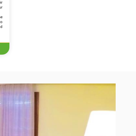
ir
ur
he
to
id