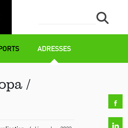
PORTS
ADRESSES
opa /