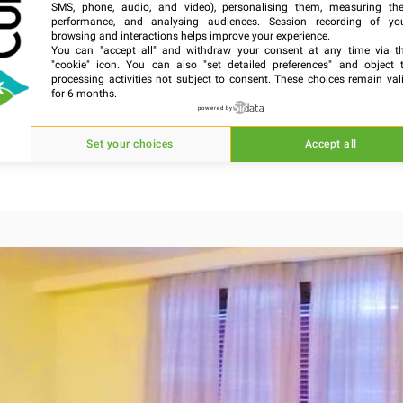
SMS, phone, audio, and video), personalising them, measuring the
Standard
performance, and analysing audiences. Session recording of yo
browsing and interactions helps improve your experience.
Confort
You can "accept all" and withdraw your consent at any time via t
"cookie" icon
. You can also "set detailed preferences" and object 
Destyle
processing activities not subject to consent. These choices remain val
for 6 months.
Superficie
powered by
40m²
Set your choices
Accept all