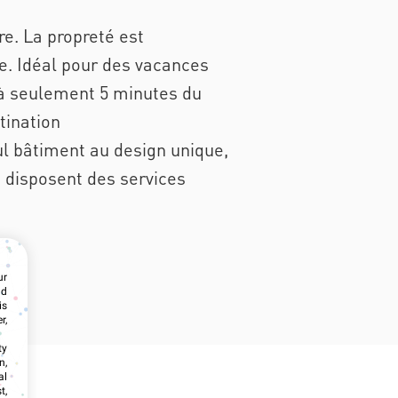
re. La propreté est
e. Idéal pour des vacances
 à seulement 5 minutes du
tination
l bâtiment au design unique,
t disposent des services
ur
nd
is
r,
ty
n,
al
t,