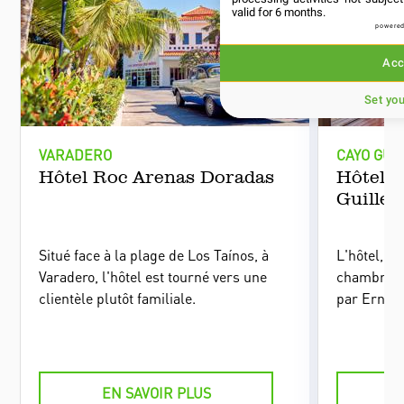
valid for 6 months.
powered
Acc
Set yo
VARADERO
CAYO GUI
Hôtel Roc Arenas Doradas
Hôtel 
Guille
Situé face à la plage de Los Taínos, à
L'hôtel, l
Varadero, l'hôtel est tourné vers une
chambres su
clientèle plutôt familiale.
par Ernes
pour ces e
les îlots b
: les cayos