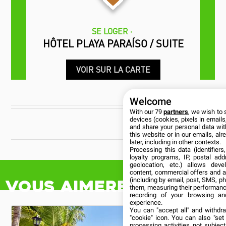
SE LOGER
HÔTEL PLAYA PARAÍSO / SUITE
VOIR SUR LA CARTE
Welcome
With our 79
partners
, we wish to 
devices (cookies, pixels in emails,
and share your personal data wit
this website or in our emails, al
CUBANÍA
later, including in other contexts.
Processing this data (identifier
loyalty programs, IP, postal ad
geolocation, etc.) allows deve
content, commercial offers and 
(including by email, post, SMS, ph
them, measuring their performanc
recording of your browsing an
Vous aimerez aussi
experience.
You can "accept all" and withdr
"cookie" icon
. You can also "set
processing activities not subje