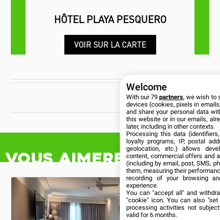
VOIR SUR LA CARTE
CUBANÍA
Welcome
With our 79
partners
, we wish to 
devices (cookies, pixels in emails,
and share your personal data wit
this website or in our emails, al
Vous aimerez aussi
later, including in other contexts.
Processing this data (identifier
loyalty programs, IP, postal ad
geolocation, etc.) allows deve
content, commercial offers and 
(including by email, post, SMS, ph
them, measuring their performanc
recording of your browsing an
experience.
You can "accept all" and withdr
"cookie" icon
. You can also "set
processing activities not subje
valid for 6 months.