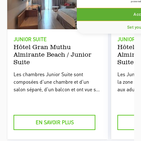
powered
Acc
JUNIOR SUITE
JUNIOR S
Hôtel Gran Muthu
Hôtel 
Set yo
Almirante Beach / Junior
Almiran
Suite
Suite V
Les chambres Junior Suite sont
Les Junior
composées d'une chambre et d'un
la zone exc
salon séparé, d'un balcon et ont vue sur
aux adulte
les jardins, la mer et la piscine de
balcon, d'
l'hôtel.
jardins, la
EN SAVOIR PLUS