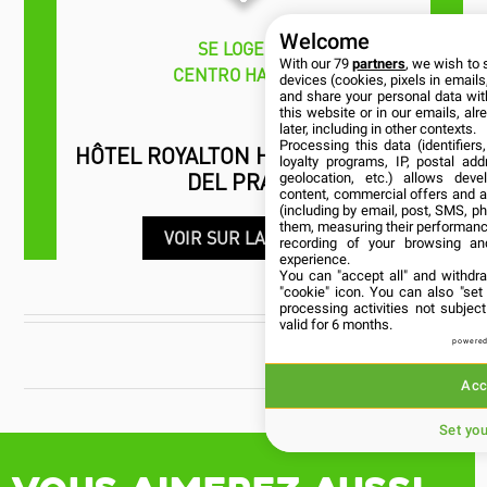
Welcome
SE LOGER
With our 79
partners
, we wish to 
CENTRO HABANA
devices (cookies, pixels in emails,
and share your personal data wit
this website or in our emails, al
later, including in other contexts.
Processing this data (identifier
HÔTEL ROYALTON HABANA PASEO
loyalty programs, IP, postal ad
DEL PRADO
geolocation, etc.) allows deve
content, commercial offers and 
(including by email, post, SMS, ph
them, measuring their performanc
VOIR SUR LA CARTE
recording of your browsing an
experience.
You can "accept all" and withdr
"cookie" icon
. You can also "set
processing activities not subje
valid for 6 months.
powered
CUBANÍA
Acc
Set yo