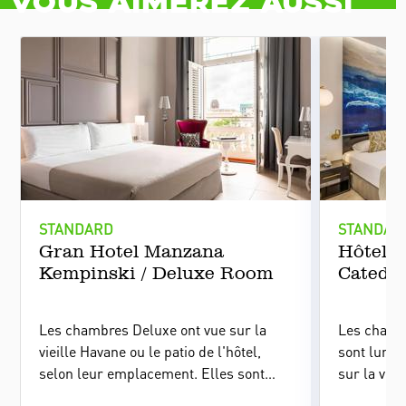
Vous aimerez aussi
STANDARD
STANDAR
Gran Hotel Manzana
Hôtel 
Kempinski / Deluxe Room
Catedra
Les chambres Deluxe ont vue sur la
Les chamb
vieille Havane ou le patio de l'hôtel,
sont lumin
selon leur emplacement. Elles sont
sur la vill
assez spacieuses et dotées de grandes
selon leur