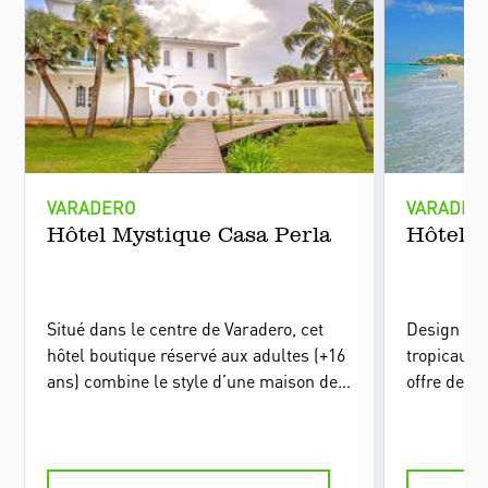
Vous aimerez aussi
VARADERO
VARADER
Hôtel Mystique Casa Perla
Hôtel 
Situé dans le centre de Varadero, cet
Design élé
hôtel boutique réservé aux adultes (+16
tropicaux.
ans) combine le style d’une maison de
offre de b
villégiature d’avant la Révolution, avec
et le golf