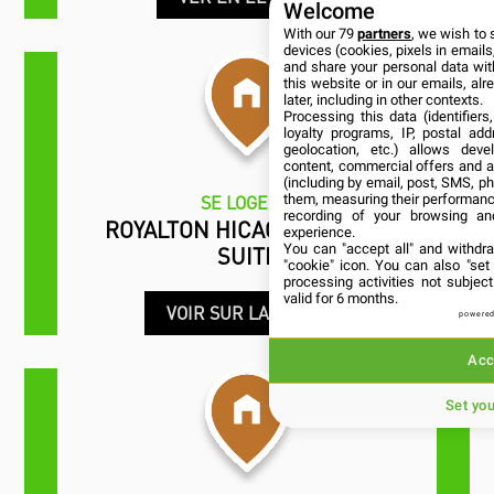
SUITE SUPÉRIEURE
Welcome
With our 79
partners
, we wish to 
devices (cookies, pixels in emails,
VER EN EL MAPA
and share your personal data wit
this website or in our emails, al
later, including in other contexts.
Processing this data (identifier
loyalty programs, IP, postal ad
geolocation, etc.) allows deve
content, commercial offers and 
(including by email, post, SMS, ph
them, measuring their performanc
recording of your browsing an
experience.
You can "accept all" and withdr
SE LOGER
"cookie" icon
. You can also "set
processing activities not subje
ROYALTON HICACOS / ROYAL
valid for 6 months.
SUITE
powered
Acc
VOIR SUR LA CARTE
Set yo