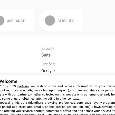
AMBIANCE
SERVICES
Espace
Suite
Confort
Destyle
Superficie
Welcome
70m²
ith our 79
partners
, we wish to store and access information on your devic
cookies, pixels in emails, device fingerprinting, etc.), combine and share your person
ata with our partners, whether collected on this website or in our emails, already he
y some of us, or obtained later, including in other contexts.
rocessing this data (identifiers, browsing, preferences, purchases, loyalty program
P, postal addresses and emails, phone, precise geolocation, etc.) allows developi
nd offering you services, content, commercial offers and ads across your devices a