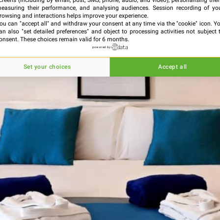
creens (including by email, post, SMS, phone, audio, and video), personalising the
easuring their performance, and analysing audiences. Session recording of yo
rowsing and interactions helps improve your experience.
ou can "accept all" and withdraw your consent at any time via the "cookie" icon
. Y
an also "set detailed preferences" and object to processing activities not subject 
onsent. These choices remain valid for 6 months.
powered by
Set your choices
Accept all