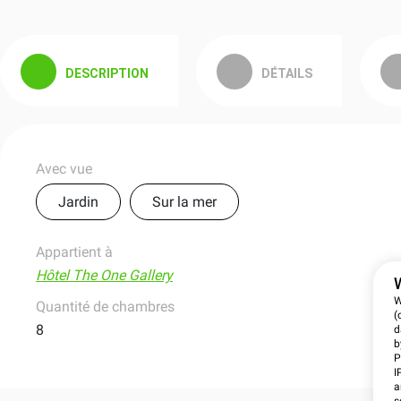
DESCRIPTION
DÉTAILS
Avec vue
Jardin
Sur la mer
Appartient à
Hôtel The One Gallery
W
Quantité de chambres
(
8
d
b
P
I
a