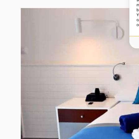
s
m
b
Y
c
c