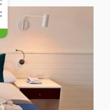
m,
ur
ou
to