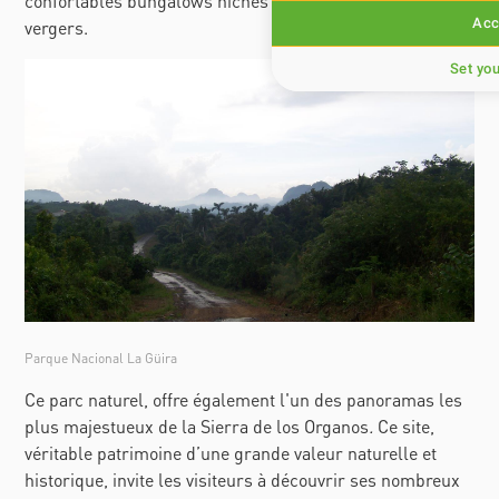
confortables bungalows nichés entre les allées et les
Acc
vergers.
Set yo
Parque Nacional La Güira
Ce parc naturel, offre également l'un des panoramas les
plus majestueux de la Sierra de los Organos
.
Ce site,
véritable patrimoine d’une grande valeur naturelle et
historique, invite les visiteurs à découvrir ses nombreux