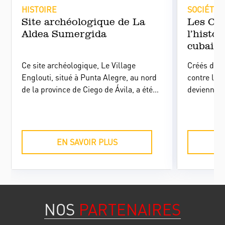
HISTOIRE
SOCIÉTÉ
Site archéologique de La
Les CD
Aldea Sumergida
l’histo
cubain
Ce site archéologique, Le Village
Créés dans
Englouti, situé à Punta Alegre, au nord
contre l’i
de la province de Ciego de Ávila, a été
deviennent
déclaré monument national pour son
masse par
importance historique et patrimoniale,
nouvelle so
et pour la préservation de nombreux
ses foncti
atouts qui le placent comme la zone
l’image d’
EN SAVOIR PLUS
aborigène la plus pertinente dans les
transforme
îles des Caraïbes.
NOS
PARTENAIRES