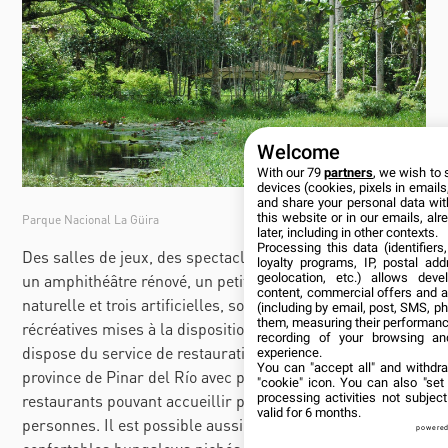
Welcome
With our 79
partners
, we wish to 
devices (cookies, pixels in emails,
and share your personal data wit
this website or in our emails, al
Parque Nacional La Güira
later, including in other contexts.
Processing this data (identifier
Des salles de jeux, des spectacles variés présentés dans
loyalty programs, IP, postal ad
geolocation, etc.) allows deve
un amphithéâtre rénové, un petit zoo, une piscine
content, commercial offers and 
naturelle et trois artificielles, sont autant de possibilités
(including by email, post, SMS, ph
them, measuring their performanc
récréatives mises à la disposition des visiteurs. Le parc
recording of your browsing an
dispose du service de restauration le plus ample de la
experience.
You can "accept all" and withdr
province de Pinar del Río avec plusieurs cafétérias et
"cookie" icon
. You can also "set
processing activities not subje
restaurants pouvant accueillir plus de quatre cents
valid for 6 months.
personnes. Il est possible aussi d’y loger dans de
powered