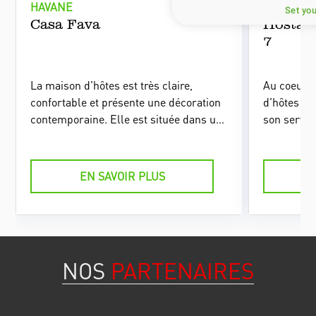
HAVANE
HAVANE
Set yo
Casa Fava
Hostal
7
La maison d'hôtes est très claire,
Au coeur d
confortable et présente une décoration
d'hôtes se
contemporaine. Elle est située dans une
son service
zone appréciée du centre historique de
qui recrée
La Havane.
élégante 
design con
EN SAVOIR PLUS
NOS
PARTENAIRES