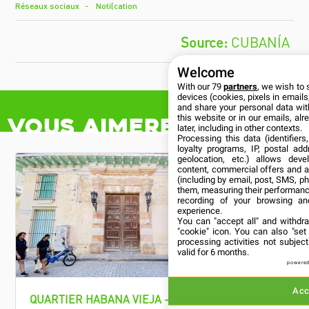
Réseaux sociaux
Notification
CUBANÍA
Welcome
With our 79
partners
, we wish to 
devices (cookies, pixels in emails,
and share your personal data wit
this website or in our emails, al
Vous aimerez aussi
later, including in other contexts.
Processing this data (identifier
loyalty programs, IP, postal ad
geolocation, etc.) allows deve
content, commercial offers and 
(including by email, post, SMS, ph
them, measuring their performanc
recording of your browsing an
experience.
You can "accept all" and withdr
"cookie" icon
. You can also "set
processing activities not subje
valid for 6 months.
powered
Acc
QUARTIER HABANA VIEJA - LA
QUARTIER