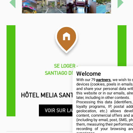
Précédent
Proch
SE LOGER
SANTIAGO DE CUBA
Welcome
With our 79
partners
, we wish to 
devices (cookies, pixels in emails,
and share your personal data wit
this website or in our emails, al
HÔTEL MELIA SANTIAGO DE CUBA
later, including in other contexts.
Processing this data (identifier
loyalty programs, IP, postal ad
VOIR SUR LA CARTE
geolocation, etc.) allows deve
content, commercial offers and 
(including by email, post, SMS, ph
them, measuring their performanc
recording of your browsing an