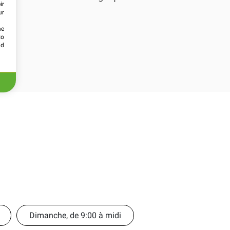
ir
ur
he
to
id
Dimanche, de 9:00 à midi