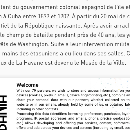
entant du gouvernement colonial espagnol de l'île et
 à Cuba entre 1899 et 1902. À partir du 20 mai de 
entiel de la République naissante. Après avoir arr
 le champ de bataille pendant près de 40 ans, les 
ts de Washington. Suite à leur intervention milita
mains des étasuniens a eu lieu dans ses salles. C
ux de La Havane est devenu le Musée de la Ville.
 état. La visite de ce musée constitue une occasio
Welcome
 Cuba, en particulier de La Havane et de ses habita
With our 79
partners
, we wish to store and access information on yo
devices (cookies, pixels in emails, device fingerprinting, etc.), combine a
ts de valeur historique et artistique. Sa collectio
share your personal data with our partners, whether collected on th
website or in our emails, already held by some of us, or obtained late
e certains personnages à caractère profondément pat
including in other contexts.
Processing this data (identifiers, browsing, preferences, purchases, loyal
oig de Leuchsenring est vivement recommandée :
programs, IP, postal addresses and emails, phone, precise geolocatio
etc.) allows developing and offering you services, content, commerci
t du Bureau de l'Historien de la Ville, figure fon
offers and ads across your devices and screens (including by email, pos