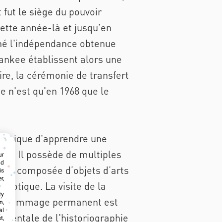
 fut le siège du pouvoir
cette année-là et jusqu'en
aché l'indépendance obtenue
yankee établissent alors une
ire, la cérémonie de transfert
e n'est qu'en 1968 que le
n unique d'apprendre une
nts. Il possède de multiples
ur
nd
n est composée d’objets d’arts
is
r,
riotique. La visite de la
ty
 un hommage permanent est
n,
al
damentale de l'historiographie
t,