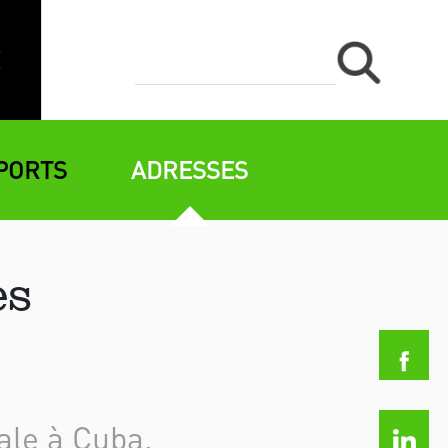
PORTS
ADRESSES
es
ale à Cuba.