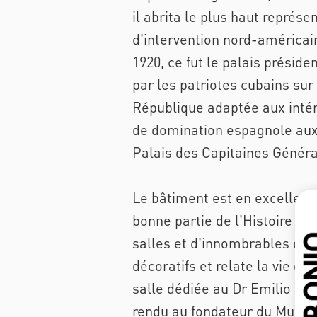
il abrita le plus haut représ
d'intervention nord-américain
1920, ce fut le palais présid
par les patriotes cubains sur
République adaptée aux intérê
de domination espagnole aux 
Palais des Capitaines Généra
Le bâtiment est en excellent
bonne partie de l'Histoire de
salles et d'innombrables obje
décoratifs et relate la vie d
salle dédiée au Dr Emilio R
rendu au fondateur du Musée e