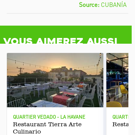
Vous aimerez aussi
QUARTIER VEDADO - LA HAVANE
QUARTIER
Restaurant Tierra Arte
Restau
Culinario