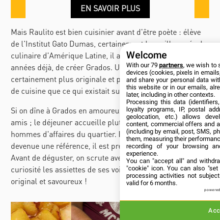
EN SAVOIR PLUS
Mais Raulito est bien cuisinier avant d'être poète : élève
de l'Institut Gato Dumas, certainement la meilleure école
Welcome
culinaire d'Amérique Latine, il a choisi, il y a quelques
With our 79
partners
, we wish to 
années déjà, de créer Grados. Une aventure qu'il voulait
devices (cookies, pixels in emails,
certainement plus originale et plus qualitative en terme
and share your personal data wit
this website or in our emails, al
de cuisine que ce qui existait sur la place : pari réussi.
later, including in other contexts.
Processing this data (identifier
Si on dîne à Grados en amoureux, en famille ou entre
loyalty programs, IP, postal ad
geolocation, etc.) allows deve
amis ; le déjeuner accueille plutôt les fonctionnaires ou
content, commercial offers and 
(including by email, post, SMS, ph
hommes d'affaires du quartier. Et la table est vite
them, measuring their performanc
devenue une référence, il est préférable de réserver.
recording of your browsing an
experience.
Avant de déguster, on scrute avec autant d'envie que de
You can "accept all" and withdr
curiosité les assiettes de ses voisins : tout semble si
"cookie" icon
. You can also "set
processing activities not subje
original et savoureux !
valid for 6 months.
powered
Acc