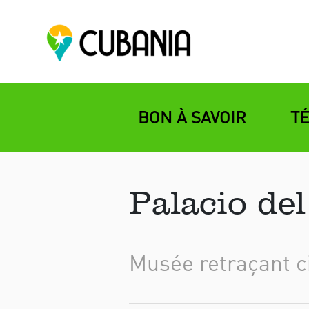
BON À SAVOIR
T
Palacio de
Musée retraçant ci