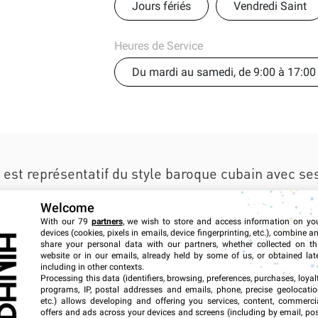
Jours fériés
Vendredi Saint
Heures de Service
Du mardi au samedi, de 9:00 à 17:00
est représentatif du style baroque cubain avec ses
 encadré de colonnes. Construit entre 1770 et 179
Welcome
rchitecture coloniale. Le patio intérieur est très
With our 79
partners
, we wish to store and access information on yo
devices (cookies, pixels in emails, device fingerprinting, etc.), combine a
ançaise. Il a eu de nombreuses fonctions au cours 
share your personal data with our partners, whether collected on th
website or in our emails, already held by some of us, or obtained late
sidence du vice-gouverneur - qui lui a donné son n
including in other contexts.
Processing this data (identifiers, browsing, preferences, purchases, loyal
programs, IP, postal addresses and emails, phone, precise geolocatio
etc.) allows developing and offering you services, content, commerci
offers and ads across your devices and screens (including by email, pos