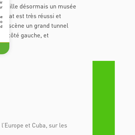
ir
accueille désormais un musée
ur
ultat est très réussi et
he
to
 en scène un grand tunnel
id
 du côté gauche, et
l’Europe et Cuba, sur les