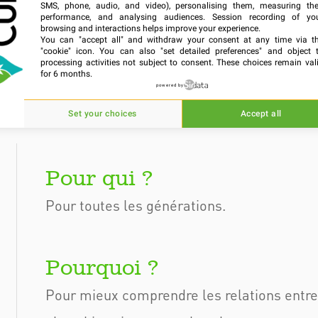
SMS, phone, audio, and video), personalising them, measuring the
avaux, subventionnée par l’Union Européenne, il 
performance, and analysing audiences. Session recording of yo
browsing and interactions helps improve your experience.
 l’Europe et Cuba depuis plus de cinq siècles. Le rés
You can "accept all" and withdraw your consent at any time via t
"cookie" icon
. You can also "set detailed preferences" and object 
ssiques cubains. La deuxième salle du musée met
processing activities not subject to consent. These choices remain val
for 6 months.
ix pour synthétiser cinq siècles d’histoire, cubaine
powered by
Set your choices
Accept all
Pour toutes les générations.
Pour mieux comprendre les relations entre 