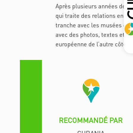
Après plusieurs années de tr
qui traite des relations entre
tranche avec les musées cla
avec des photos, textes et vo
européenne de l’autre côté.