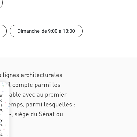
Dimanche, de 9:00 à 13:00
 lignes architecturales
1, il compte parmi les
 agréable avec au premier
ur
nd
du temps, parmi lesquelles :
is
r,
om -, siège du Sénat ou
ty
n,
al
t,