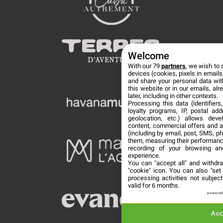
Welcome
With our 79
partners
, we wish to 
devices (cookies, pixels in emails,
and share your personal data wit
this website or in our emails, al
later, including in other contexts.
Processing this data (identifier
loyalty programs, IP, postal ad
geolocation, etc.) allows deve
content, commercial offers and 
(including by email, post, SMS, ph
them, measuring their performanc
recording of your browsing an
experience.
You can "accept all" and withdr
"cookie" icon
. You can also "set
processing activities not subje
valid for 6 months.
powered
Acc