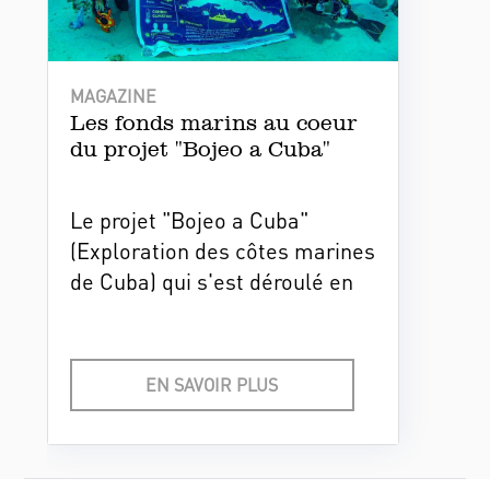
MAGAZINE
Les fonds marins au coeur
du projet "Bojeo a Cuba"
Le projet "Bojeo a Cuba"
(Exploration des côtes marines
de Cuba) qui s'est déroulé en
2023, a parcouru les mers
adjacentes à l'archipel cubain
pour évaluer l'écosystème et
EN SAVOIR PLUS
la population de poissons. Il a
été catalogué par les experts
comme l'un des projets