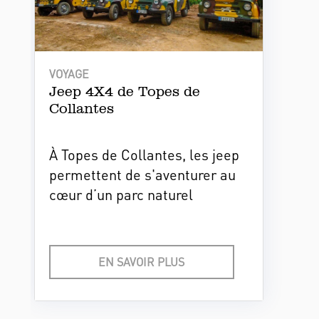
VOYAGE
Jeep 4X4 de Topes de
Collantes
À Topes de Collantes, les jeep
permettent de s'aventurer au
cœur d’un parc naturel
protégé. Conduits par des
chauffeurs expérimentés, ces
4x4 parcourent routes de
EN SAVOIR PLUS
montagne et sentiers
escarpés, en alternance avec
des randonnées guidées.