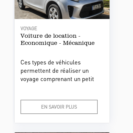
VOYAGE
Voiture de location -
Economique - Mécanique
Ces types de véhicules
permettent de réaliser un
voyage comprenant un petit
nombre d'étapes. Ils sont bien
entretenus et offrent toutes les
garanties de sécurité et de bon
EN SAVOIR PLUS
fonctionnement.