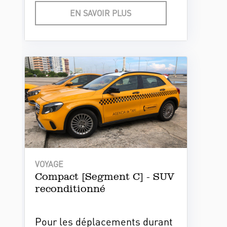
garanties de sécurité et de bon
EN SAVOIR PLUS
fonctionnement.
VOYAGE
Compact [Segment C] - SUV
reconditionné
Pour les déplacements durant