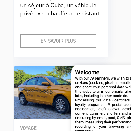
un séjour à Cuba, un véhicule
privé avec chauffeur-assistant
permet de suivre un
programme de voyage tout en
simplifiant l’organisation des
EN SAVOIR PLUS
trajets.
Welcome
With our 79
partners
, we wish to 
devices (cookies, pixels in emails,
and share your personal data wit
this website or in our emails, al
later, including in other contexts.
Processing this data (identifier
loyalty programs, IP, postal ad
geolocation, etc.) allows deve
content, commercial offers and 
(including by email, post, SMS, ph
them, measuring their performanc
recording of your browsing an
VOYAGE
experience.