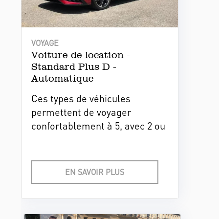
VOYAGE
Voiture de location -
Standard Plus D -
Automatique
Ces types de véhicules
permettent de voyager
confortablement à 5, avec 2 ou
3 valises. Ils sont bien
entretenus et offrent toutes les
garanties de sécurité et de bon
EN SAVOIR PLUS
fonctionnement.