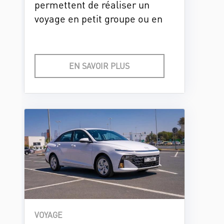
permettent de réaliser un
voyage en petit groupe ou en
famille, de manière
confortable. Ils sont bien
entretenus et offrent toutes les
EN SAVOIR PLUS
garanties de sécurité et de bon
fonctionnement.
VOYAGE