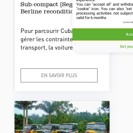
Sub-compact [Segment B] -
You can "accept all" and withdr
"cookie" icon
. You can also "set
Berline reconditionné
processing activities not subje
valid for 6 months.
powered
Pour parcourir Cuba sans
Acc
gérer les contraintes de
transport, la voiture privée
Set yo
avec chauffeur constitue une
solution simple pour suivre un
itinéraire de voyage.
EN SAVOIR PLUS