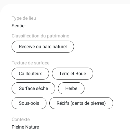
Type de lieu
Sentier
Classification du patrimoine
Réserve ou parc naturel
Texture de surface
Caillouteux
Terre et Boue
Surface sèche
Herbe
Sous-bois
Récifs (dents de pierres)
Contexte
Pleine Nature