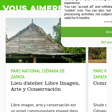
experience.
Vous aimerez aussi
You can "accept all" and withdr
"cookie" icon
. You can also "set
processing activities not subje
valid for 6 months.
powered
Acc
Set yo
PARC NATIONAL CIÉNAGA DE
PARC NAT
ZAPATA
ZAPATA
Lieu d'atelier Libre Imagen,
Commun
Arte y Conservación
Libre imagen, arte y conservación est
Située dan
un projet communautaire engagé dans
Ciénaga de