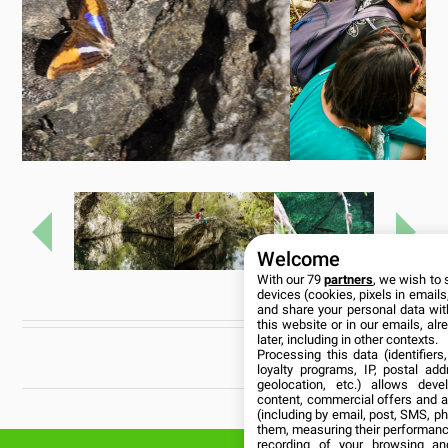
Previo
Próx
Welcome
With our 79
partners
, we wish to 
devices (cookies, pixels in emails,
and share your personal data wit
this website or in our emails, al
later, including in other contexts.
CUBANÍA
Processing this data (identifier
loyalty programs, IP, postal ad
geolocation, etc.) allows deve
content, commercial offers and 
(including by email, post, SMS, ph
them, measuring their performanc
recording of your browsing an