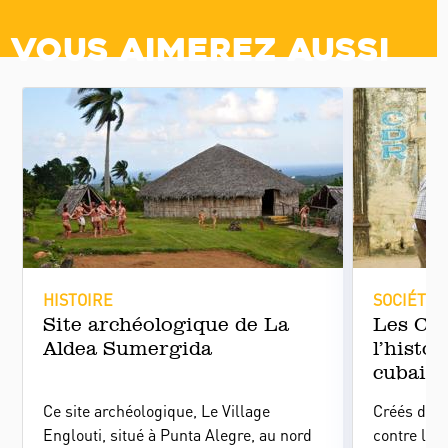
Vous aimerez aussi
HISTOIRE
SOCIÉTÉ
Site archéologique de La
Les CD
Aldea Sumergida
l’histo
cubain
Ce site archéologique, Le Village
Créés dans
Englouti, situé à Punta Alegre, au nord
contre l’i