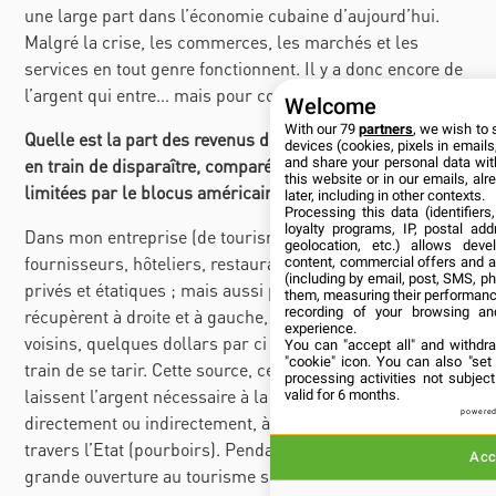
une large part dans l’économie cubaine d’aujourd’hui.
Malgré la crise, les commerces, les marchés et les
services en tout genre fonctionnent. Il y a donc encore de
l’argent qui entre… mais pour combien de temps ?
Welcome
With our 79
partners
, we wish to 
Quelle est la part des revenus directs du tourisme qui est
devices (cookies, pixels in emails,
and share your personal data wit
en train de disparaître, comparée à celle des
remesas
this website or in our emails, al
limitées par le blocus américain ?
later, including in other contexts.
Processing this data (identifier
loyalty programs, IP, postal ad
Dans mon entreprise (de tourisme) ou celles de mes
geolocation, etc.) allows deve
fournisseurs, hôteliers, restaurateurs et transporteurs,
content, commercial offers and 
(including by email, post, SMS, ph
privés et étatiques ; mais aussi pour tous ses Cubains qui
them, measuring their performanc
recording of your browsing an
récupèrent à droite et à gauche, de leur famille, de leurs
experience.
voisins, quelques dollars par ci par là, la source est en
You can "accept all" and withdr
"cookie" icon
. You can also "set
train de se tarir. Cette source, ce sont les visiteurs. Ils
processing activities not subje
laissent l’argent nécessaire à la vie des cubains,
valid for 6 months.
powered
directement ou indirectement, à travers les privés et à
travers l’Etat (pourboirs). Pendant les deux années de
Acc
grande ouverture au tourisme sous la présidence Obama,