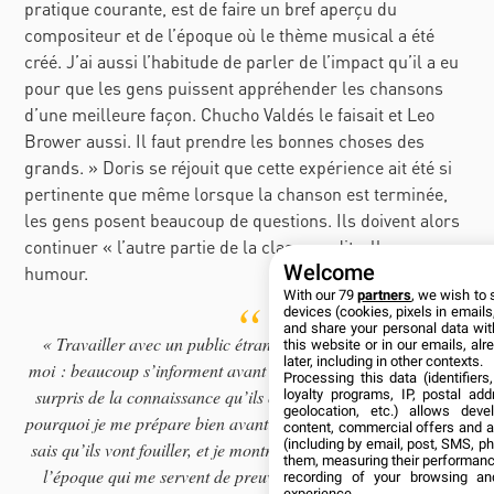
pratique courante, est de faire un bref aperçu du
compositeur et de l’époque où le thème musical a été
créé. J’ai aussi l’habitude de parler de l’impact qu’il a eu
pour que les gens puissent appréhender les chansons
d’une meilleure façon. Chucho Valdés le faisait et Leo
Brower aussi. Il faut prendre les bonnes choses des
grands. » Doris se réjouit que cette expérience ait été si
pertinente que même lorsque la chanson est terminée,
les gens posent beaucoup de questions. Ils doivent alors
continuer « l’autre partie de la classe », dit-elle avec
Welcome
humour.
With our 79
partners
, we wish to 
devices (cookies, pixels in emails,
and share your personal data wit
« Travailler avec un public étranger est un grand défi pour
this website or in our emails, al
later, including in other contexts.
moi : beaucoup s’informent avant de venir à Cuba et vous êtes
Processing this data (identifier
surpris de la connaissance qu’ils ont de notre musique. C’est
loyalty programs, IP, postal ad
geolocation, etc.) allows deve
pourquoi je me prépare bien avant chaque concert parce que je
content, commercial offers and 
(including by email, post, SMS, ph
sais qu’ils vont fouiller, et je montre même des publications de
them, measuring their performanc
l’époque qui me servent de preuve de ce que j’enseigne. Je
recording of your browsing an
experience.