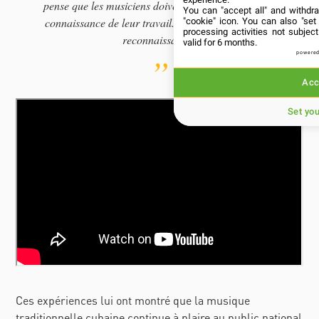
pense que les musiciens doivent avoir une meilleure
You can "accept all" and withdr
connaissance de leur travail. Le public est toujours
"cookie" icon
. You can also "set
processing activities not subje
reconnaissant ».
valid for 6 months.
powered
Acc
Set yo
Ces expériences lui ont montré que la musique
traditionnelle cubaine continue à plaire au public national