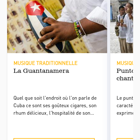
MUSIQUE TRADITIONNELLE
MUSIQUE 
La Guantanamera
Punto g
chantée
Quel que soit l'endroit où l'on parle de
Le punto g
Cuba ce sont ses goûteux cigares, son
caractéris
rhum délicieux, l'hospitalité de son
exprime le
peuple et les rythmes contagieux de
les conna
son vaste univers sonore qui viennent
cubains.
tout de suite à l’esprit. Depuis quelques